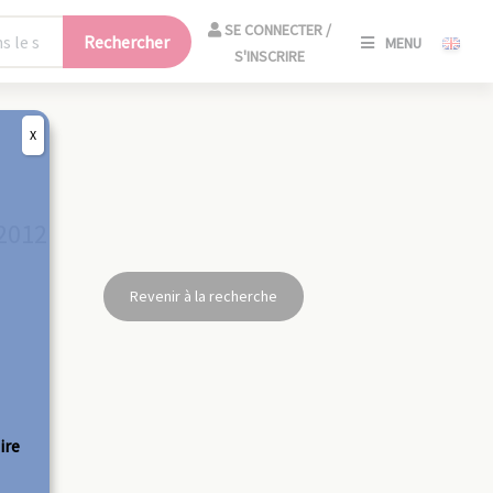
SE
SE CONNECTER /
Rechercher
MENU
CONNECT
S'INSCRIRE
/
S'INSCRIR
X
FERM
 2012
Revenir à la recherche
ire