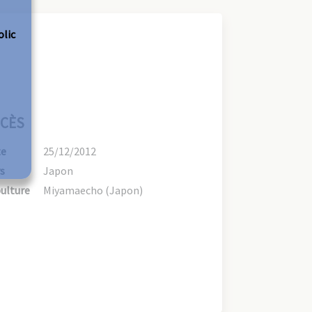
olic
CÈS
te
25/12/2012
s
Japon
ulture
Miyamaecho (Japon)