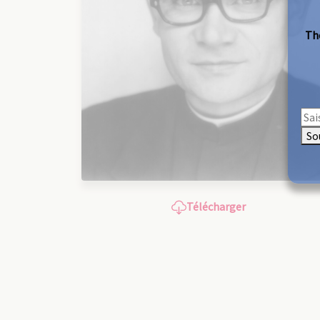
The
So
Télécharger