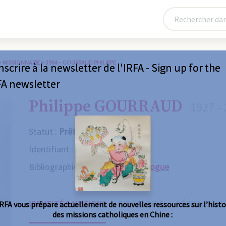
>
MISSIONNAIRE
>
3984 – GOURRAUD PHILIPPE
nscrire à la newsletter de l'IRFA - Sign up for the
FA newsletter
Philippe GOURRAUD
1927 -
Statut :
Prêtre
Identifiant :
3984
Bibliographie :
Consulter le catalogue
IDENTITÉ & MISSIONS
BIOGRAPHIE
NÉCROLOGIE
IRFA vous prépare actuellement de nouvelles ressources sur l’histo
des missions catholiques en Chine :