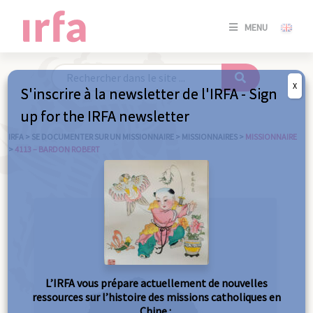
SE
MENU
CONNE
/
S'INSC
X
S'inscrire à la newsletter de l'IRFA - Sign
SE
up for the IRFA newsletter
CONNE
/ S'INSC
IRFA
>
SE DOCUMENTER SUR UN MISSIONNAIRE
>
MISSIONNAIRES
>
MISSIONNAIRE
>
4113 – BARDON ROBERT
FE
L’IRFA vous prépare actuellement de nouvelles
ressources sur l’histoire des missions catholiques en
Chine :