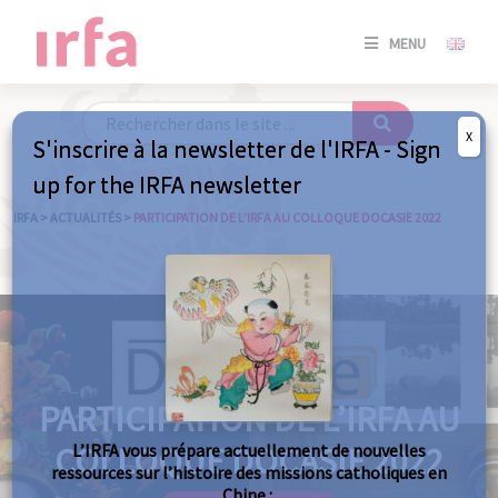
SE
MENU
CONNE
/
S'INSC
X
S'inscrire à la newsletter de l'IRFA - Sign
SE
up for the IRFA newsletter
CONNE
/ S'INSC
IRFA
>
ACTUALITÉS
>
PARTICIPATION DE L’IRFA AU COLLOQUE DOCASIE 2022
FE
PARTICIPATION DE L’IRFA AU
COLLOQUE DOCASIE 2022
L’IRFA vous prépare actuellement de nouvelles
ressources sur l’histoire des missions catholiques en
Chine :