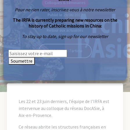
Colloques & séminaires
Pour ne rien rater, inscrivez-vous à notre newsletter
Publié le 29/06/2022
The IRFA is currently preparing new resources on the
history of Catholic missions in China:
Retour aux actualités
To stay up to date, sign up for our newsletter
Télécharger l'article
Soumettre
Les 22 et 23 juin derniers, l’équipe de l’IRFA est
intervenue au colloque du réseau DocASie, à
Aix-en-Provence.
Ce réseau abrite les structures françaises en