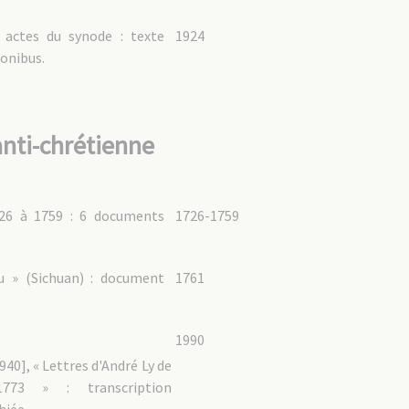
 actes du synode : texte
1924
ionibus.
anti-chrétienne
726 à 1759 : 6 documents
1726-1759
ou » (Sichuan) : document
1761
1990
940], « Lettres d'André Ly de
73 » : transcription