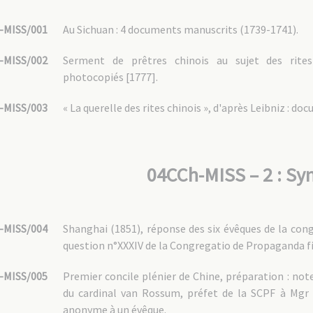
-MISS/001
Au Sichuan : 4 documents manuscrits (1739-1741).
-MISS/002
Serment de prêtres chinois au sujet des rite
photocopiés [1777].
-MISS/003
« La querelle des rites chinois », d'après Leibniz : d
04CCh-MISS – 2 : Sy
-MISS/004
Shanghai (1851), réponse des six évêques de la con
question n°XXXIV de la Congregatio de Propaganda f
-MISS/005
Premier concile plénier de Chine, préparation : not
du cardinal van Rossum, préfet de la SCPF à Mgr d
anonyme à un évêque.