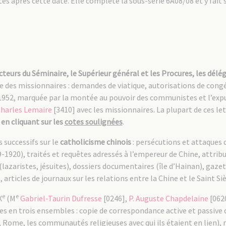
ites après cette date. Elle complète la sous-série 6A08/08 et y fait
:
cteurs du Séminaire, le Supérieur général et les Procures, les dé
nne des missionnaires : demandes de viatique, autorisations de congé
9-1952, marquée par la montée au pouvoir des communistes et l’exp
harles Lemaire
[3410] avec les missionnaires. La plupart de ces let
e
en cliquant sur
les
cotes soulignées
.
 successifs sur le
catholicisme chinois
: persécutions et attaques d
9-1920), traités et requêtes adressés à l’empereur de Chine, attrib
lazaristes, jésuites), dossiers documentaires (île d’Hainan), gaz
, articles de journaux sur les relations entre la Chine et le Saint S
e
e
X
(M
Gabriel-Taurin Dufresse
[0246],
P. Auguste Chapdelaine
[0620
ées en trois ensembles : copie de correspondance active et passive 
le, Rome, les communautés religieuses avec qui ils étaient en lien