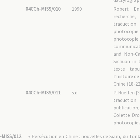
dactylograp
04CCh-MISS/010
1990
Robert En
recherche
traduction
photocopie 
photoco
communicatio
and Non-Cat
Sichuan in 
texte tap
l'histoire de
Chine (18-22 
04CCh-MISS/011
s.d
P. Ruellen [3
traductio
publicatio
Colette Dro
photocopies 
-MISS/012
« Persécution en Chine : nouvelles de Siam, du Tonk