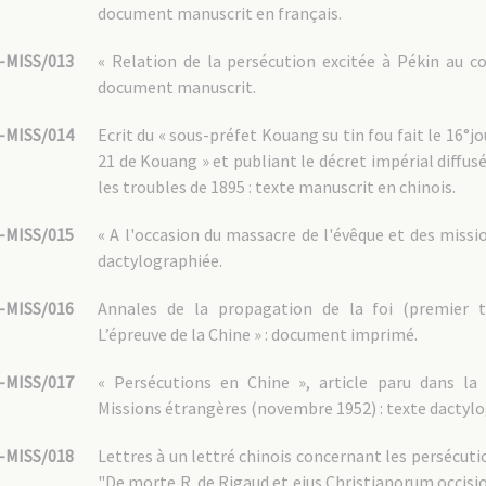
document manuscrit en français.
-MISS/013
« Relation de la persécution excitée à Pékin au
document manuscrit.
-MISS/014
Ecrit du « sous-préfet Kouang su tin fou fait le 16°jo
21 de Kouang » et publiant le décret impérial diffus
les troubles de 1895 : texte manuscrit en chinois.
-MISS/015
« A l'occasion du massacre de l'évêque et des missi
dactylographiée.
-MISS/016
Annales de la propagation de la foi (premier tr
L’épreuve de la Chine » : document imprimé.
-MISS/017
« Persécutions en Chine », article paru dans la 
Missions étrangères (novembre 1952) : texte dactylo
-MISS/018
Lettres à un lettré chinois concernant les persécutio
"De morte R. de Rigaud et ejus Christianorum occi