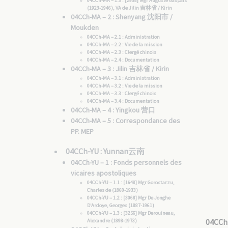
04CCh-MA – 1.3 : [2938] Mgr Auguste Gaspais
(1923-1946), VA de Jilin 吉林省 / Kirin
04CCh-MA – 2 : Shenyang 沈阳市 /
Moukden
04CCh-MA – 2.1 : Administration
04CCh-MA – 2.2 : Vie de la mission
04CCh-MA – 2.3 : Clergé chinois
04CCh-MA – 2.4 : Documentation
04CCh-MA – 3 : Jilin 吉林省 / Kirin
04CCh-MA – 3.1 : Administration
04CCh-MA – 3.2 : Vie de la mission
04CCh-MA – 3.3 : Clergé chinois
04CCh-MA – 3.4 : Documentation
04CCh-MA – 4 : Yingkou 营口
04CCh-MA – 5 : Correspondance des
PP. MEP
04CCh-YU : Yunnan云南
04CCh-YU – 1 : Fonds personnels des
vicaires apostoliques
04CCh-YU – 1.1 : [1648] Mgr Gorostarzu,
Charles de (1860-1933)
04CCh-YU – 1.2 : [3068] Mgr De Jonghe
D’Ardoye, Georges (1887-1961)
04CCh-YU – 1.3 : [3256] Mgr Derouineau,
04CCh
Alexandre (1898-1973)