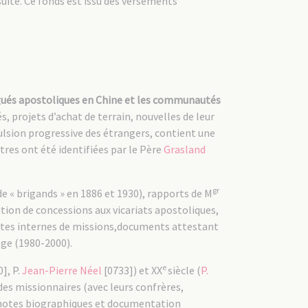
 suite. Ce fonds est issu des versements
légués apostoliques en Chine et les communautés
s, projets d’achat de terrain, nouvelles de leur
ulsion progressive des étrangers, contient une
tres ont été identifiées par le Père
Grasland
gr
e « brigands » en 1886 et 1930), rapports de M
ution de concessions aux vicariats apostoliques,
ettes internes de missions,documents attestant
iège (1980-2000).
e
], P.
Jean-Pierre Néel
[0733]) et XX
siècle (
P.
des missionnaires (avec leurs confrères,
), notes biographiques et documentation