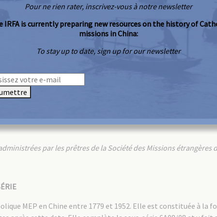
Pour ne rien rater, inscrivez-vous à notre newsletter
 IRFA is currently preparing new resources on the history of Cath
missions in China:
To stay up to date, sign up for our newsletter
umettre
inistrées par les prêtres de la Société des Missions étrangères 
ÉRIE
olique MEP en Chine entre 1779 et 1952. Elle est constituée à la fo