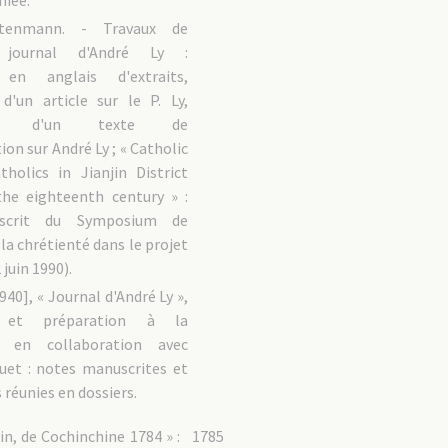
hiée.
tenmann. - Travaux de
, journal d'André Ly :
 en anglais d'extraits,
d'un article sur le P. Ly,
pie d'un texte de
n sur André Ly ; « Catholic
holics in Jianjin District
the eighteenth century » :
uscrit du Symposium de
 la chrétienté dans le projet
juin 1990).
940], « Journal d'André Ly »,
n et préparation à la
n, en collaboration avec
uet : notes manuscrites et
réunies en dossiers.
in, de Cochinchine 1784 » :
1785