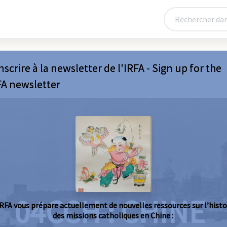
nscrire à la newsletter de l'IRFA - Sign up for the
FA newsletter
04CCH : CHINE
IRFA vous prépare actuellement de nouvelles ressources sur l’histo
des missions catholiques en Chine :