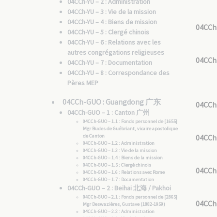
04CCh-YU – 2 : Administration
04CCh-YU – 3 : Vie de la mission
04CCh-YU – 4 : Biens de mission
04CCh
04CCh-YU – 5 : Clergé chinois
04CCh-YU – 6 : Relations avec les
autres congrégations religieuses
04CCh
04CCh-YU – 7 : Documentation
04CCh-YU – 8 : Correspondance des
Pères MEP
04CCh-GUO : Guangdong 广东
04CCh
04CCh-GUO – 1 : Canton 广州
04CCh-GUO – 1.1 : Fonds personnel de [1655]
Mgr Budes de Guébriant, vicaire apostolique
de Canton
04CCh
04CCh-GUO – 1.2 : Administration
04CCh-GUO – 1.3 : Vie de la mission
04CCh-GUO – 1.4 : Biens de la mission
04CCh-GUO – 1.5 : Clergé chinois
04CCh
04CCh-GUO – 1.6 : Relations avec Rome
04CCh-GUO – 1.7 : Documentation
04CCh-GUO – 2 : Beihai 北海 / Pakhoi
04CCh-GUO – 2.1 : Fonds personnel de [2865]
04CCh
Mgr Deswazières, Gustave (1882-1959)
04CCh-GUO – 2.2 : Administration