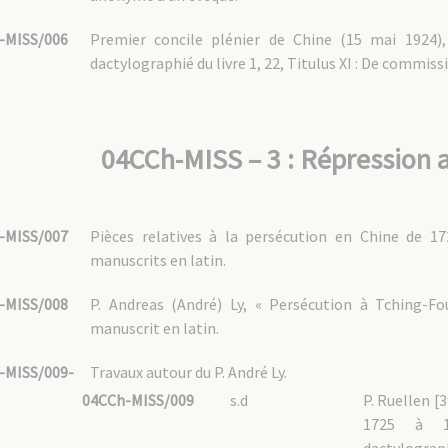
-MISS/006
Premier concile plénier de Chine (15 mai 1924),
dactylographié du livre 1, 22, Titulus XI : De commiss
04CCh-MISS – 3 : Répression 
-MISS/007
Pièces relatives à la persécution en Chine de 1
manuscrits en latin.
-MISS/008
P. Andreas (André) Ly, « Persécution à Tching-F
manuscrit en latin.
-MISS/009-
Travaux autour du P. André Ly.
04CCh-MISS/009
s.d
P. Ruellen [3
1725 à 17