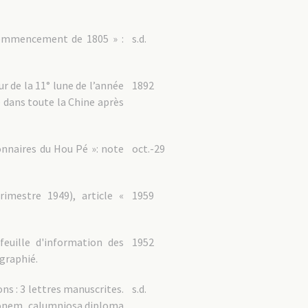
 commencement de 1805 » :
s.d.
ur de la 11° lune de l’année
1892
é dans toute la Chine après
onnaires du Hou Pé »: note
oct.-29
imestre 1949), article «
1959
feuille d'information des
1952
graphié.
ns : 3 lettres manuscrites.
s.d.
sionem, calumniosa diploma