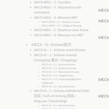
04CCh-MISS – 2 : Synodes
04CCh-MISS – 3 : Répression anti-
04CCh
chrétienne
04CCh-MISS – 4 : Missions MEP
04CCh
04CCh-MISS – 4.1 : Vie des missions
04CCh-MISS – 4.2 : Collège de Penang
04CCh-MISS – 5 : Relations avec Rome
04CCh-MISS – 6 : Missions non MEP
04CCh
04CCh – SI : Sichuan四川
04CCh-SI – 1 : Sichuan avant division
04CCh-SI – 2 : Sichuan oriental
(Chongqing 重庆 / Chungking )
04CCh-SI – 2.1 : Administration
04CCh-SI – 2.2 : Vie de la mission
04CCh-SI – 2.3 : Biens de la mission
04CCh-SI – 2.4 : Clergé chinois
04CCh
04CCh-SI – 2.5 : Autres congrégations
religieuses
04CCh-SI – 2.6 : Documentation
04CCh-SI – 3 : Sichuan méridional (Yibin
宜宾 / Suifu et Xichang 西昌 /
04CCh
Ningyuan / Kientchang)
04CCh-SI – 3.1 : Administration