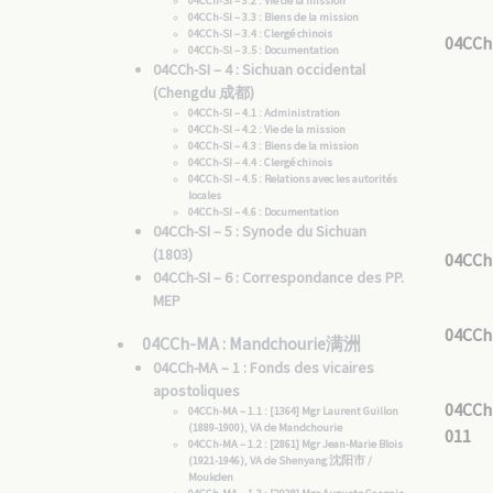
04CCh-SI – 3.2 : Vie de la mission
04CCh-SI – 3.3 : Biens de la mission
04CCh-SI – 3.4 : Clergé chinois
04CCh
04CCh-SI – 3.5 : Documentation
04CCh-SI – 4 : Sichuan occidental
(Chengdu 成都)
04CCh-SI – 4.1 : Administration
04CCh-SI – 4.2 : Vie de la mission
04CCh-SI – 4.3 : Biens de la mission
04CCh-SI – 4.4 : Clergé chinois
04CCh-SI – 4.5 : Relations avec les autorités
locales
04CCh-SI – 4.6 : Documentation
04CCh-SI – 5 : Synode du Sichuan
(1803)
04CCh
04CCh-SI – 6 : Correspondance des PP.
MEP
04CCh
04CCh-MA : Mandchourie满洲
04CCh-MA – 1 : Fonds des vicaires
apostoliques
04CCh
04CCh-MA – 1.1 : [1364] Mgr Laurent Guillon
(1889-1900), VA de Mandchourie
011
04CCh-MA – 1.2 : [2861] Mgr Jean-Marie Blois
(1921-1946), VA de Shenyang 沈阳市 /
Moukden