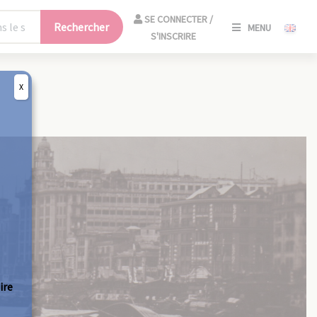
SE
SE CONNECTER /
Rechercher
MENU
CONNECT
S'INSCRIRE
/
S'INSCRIR
X
FERM
ire