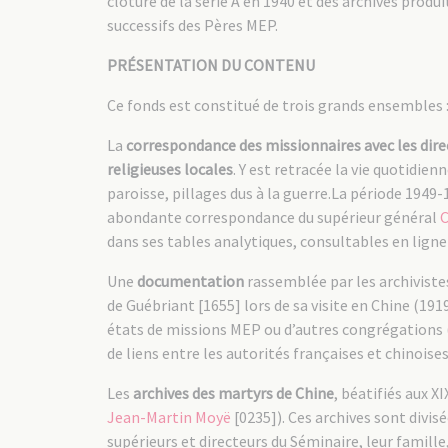
clôture de la série A en 1940 et des archives produ
successifs des Pères MEP.
PRÉSENTATION DU CONTENU
Ce fonds est constitué de trois grands ensembles 
La
correspondance des missionnaires avec les dire
religieuses locales
. Y est retracée la vie quotidie
paroisse, pillages dus à la guerre.La période 194
abondante correspondance du supérieur général
C
dans ses tables analytiques, consultables en lign
Une
documentation
rassemblée par les archivistes
de Guébriant [1655] lors de sa visite en Chine (191
états de missions MEP ou d’autres congrégations (
de liens entre les autorités françaises et chinoises
Les
archives des martyrs de Chine
, béatifiés aux XI
Jean-Martin Moyë
[0235]). Ces archives sont divis
supérieurs et directeurs du Séminaire, leur famil