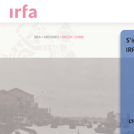
IRFA
>
ARCHIVES
>
04CCH : CHINE
S'i
IR
L’