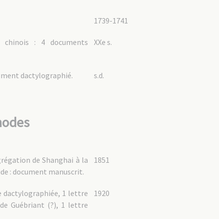
1739-1741
s chinois : 4 documents
XXe s.
ocument dactylographié.
s.d.
nodes
grégation de Shanghai à la
1851
ide : document manuscrit.
e dactylographiée, 1 lettre
1920
e Guébriant (?), 1 lettre