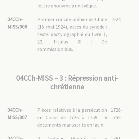
04CCh-YU – 1.1 : [1648] Mgr Gorostarzu, Charles de (1860-1933)
lettre anonyme à un évêque.
04CCh-YU – 1.2 : [3068] Mgr De Jonghe D’Ardoye, Georges (1887-1961)
04CCh-YU – 1.3 : [3256] Mgr Derouineau, Alexandre (1898-1973)
04CCh-YU – 2 : Administration
04CCh-
Premier concile plénier de Chine
1924
04CCh-YU – 3 : Vie de la mission
MISS/006
(15 mai 1924), actes du synode :
04CCh-YU – 4 : Biens de mission
texte dactylographié du livre 1,
04CCh-YU – 5 : Clergé chinois
22, Titulus XI : De
04CCh-YU – 6 : Relations avec les autres congrégations
commissionibus.
religieuses
04CCh-YU – 7 : Documentation
04CCh-YU – 8 : Correspondance des Pères MEP
04CCh-GUO : Guangdong 广东
04CCh-MISS – 3 : Répression anti-
04CCh-GUO – 1 : Canton 广州
chrétienne
04CCh-GUO – 1.1 : Fonds personnel de [1655] Mgr Budes de Guébriant, vicaire
apostolique de Canton
04CCh-GUO – 1.2 : Administration
04CCh-GUO – 1.3 : Vie de la mission
04CCh-GUO – 1.4 : Biens de la mission
04CCh-
Pièces relatives à la persécution
1726-
04CCh-GUO – 1.5 : Clergé chinois
04CCh-GUO – 1.6 : Relations avec Rome
MISS/007
en Chine de 1726 à 1759 : 6
1759
04CCh-GUO – 1.7 : Documentation
documents manuscrits en latin.
04CCh-GUO – 2 : Beihai 北海 / Pakhoi
04CCh-GUO – 2.1 : Fonds personnel de [2865] Mgr Deswazières, Gustave (1882-
1959)
04CCh-
P. Andreas (André) Ly, «
1761