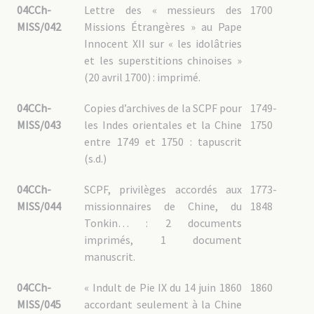
04CCh-
Lettre des « messieurs des
1700
MISS/042
Missions Étrangères » au Pape
Innocent XII sur « les idolâtries
et les superstitions chinoises »
(20 avril 1700) : imprimé.
04CCh-
Copies d’archives de la SCPF pour
1749-
MISS/043
les Indes orientales et la Chine
1750
entre 1749 et 1750 : tapuscrit
(s.d.)
04CCh-
SCPF, privilèges accordés aux
1773-
MISS/044
missionnaires de Chine, du
1848
Tonkin… : 2 documents
imprimés, 1 document
manuscrit.
04CCh-
« Indult de Pie IX du 14 juin 1860
1860
MISS/045
accordant seulement à la Chine