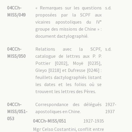
04CCh-
« Remarques sur les questions
s.d.
MISS/049
proposées par la SCPF aux
vicaires apostoliques du IV°
groupe des missions de Chine » :
document dactylographié.
04CCh-
Relations avec la SCPF,
s.d.
MISS/050
catalogue de lettres aux P. P.
Pottier [0202], Moyë [0235],
Gleyo [0218] et Dufresse [0246] :
feuillets dactylographiés listant
les dates et les folios où se
trouvent les lettres des Pères.
04CCh-
Correspondance des délégués
1927-
MISS/051-
apostoliques en Chine.
1937
053
04CCh-MISS/051
1927-1935
Mgr Celso Costantini, conflit entre