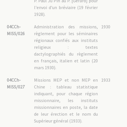
P. Paul Ju Pin au P. [Gérard] pour
l'envoi d'un bréviaire (19 février
1928).
04CCh-
Administration des missions,
1930
MISS/026
règlement pour les séminaires
régionaux confiés aux instituts
religieux : textes
dactylographiés du règlement
en français, italien et latin (20
mars 1930).
04CCh-
Missions MEP et non MEP en
1933
MISS/027
Chine : tableau statistique
indiquant, pour chaque région
missionnaire, les instituts
missionnaires en poste, la date
de leur érection et le nom du
Supérieur général (1933).