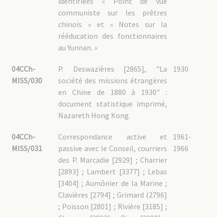
identifiées « Point de vue
communiste sur les prêtres
chinois » et « Notes sur la
rééducation des fonctionnaires
au Yunnan. »
04CCh-
P. Deswazières [2865], "La
1930
MISS/030
société des missions étrangères
en Chine de 1880 à 1930" :
document statistique imprimé,
Nazareth Hong Kong.
04CCh-
Correspondance active et
1961-
MISS/031
passive avec le Conseil, courriers
1966
des P. Marcadie [2929] ; Charrier
[2893] ; Lambert [3377] ; Lebas
[3404] ; Aumônier de la Marine ;
Clavières [2794] ; Grimard (2796]
; Poisson [2801] ; Rivière [3185] ;