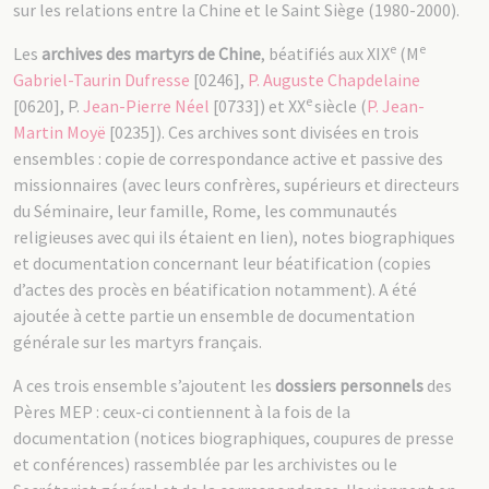
sur les relations entre la Chine et le Saint Siège (1980-2000).
e
e
Les
archives des martyrs de Chine
, béatifiés aux XIX
(M
Gabriel-Taurin Dufresse
[0246],
P. Auguste Chapdelaine
e
[0620], P.
Jean-Pierre Néel
[0733]) et XX
siècle (
P. Jean-
Martin Moyë
[0235]). Ces archives sont divisées en trois
ensembles : copie de correspondance active et passive des
missionnaires (avec leurs confrères, supérieurs et directeurs
du Séminaire, leur famille, Rome, les communautés
religieuses avec qui ils étaient en lien), notes biographiques
et documentation concernant leur béatification (copies
d’actes des procès en béatification notamment). A été
ajoutée à cette partie un ensemble de documentation
générale sur les martyrs français.
A ces trois ensemble s’ajoutent les
dossiers personnels
des
Pères MEP : ceux-ci contiennent à la fois de la
documentation (notices biographiques, coupures de presse
et conférences) rassemblée par les archivistes ou le