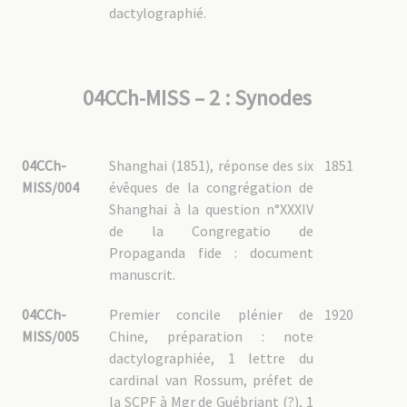
dactylographié.
04CCh-SI – 5 : Synode du Sichuan (1803)
04CCh-SI – 6 : Correspondance des PP. MEP
04CCh-MA : Mandchourie满洲
04CCh-MA – 1 : Fonds des vicaires apostoliques
04CCh-MISS – 2 : Synodes
04CCh-MA – 1.1 : [1364] Mgr Laurent Guillon (1889-1900), VA de Mandchourie
04CCh-MA – 1.2 : [2861] Mgr Jean-Marie Blois (1921-1946), VA de Shenyang 沈
阳市 / Moukden
04CCh-MA – 1.3 : [2938] Mgr Auguste Gaspais (1923-1946), VA de Jilin 吉林省 /
Kirin
04CCh-
Shanghai (1851), réponse des six
1851
04CCh-MA – 2 : Shenyang 沈阳市 / Moukden
MISS/004
évêques de la congrégation de
04CCh-MA – 2.1 : Administration
Shanghai à la question n°XXXIV
04CCh-MA – 2.2 : Vie de la mission
04CCh-MA – 2.3 : Clergé chinois
de la Congregatio de
04CCh-MA – 2.4 : Documentation
04CCh-MA – 3 : Jilin 吉林省 / Kirin
Propaganda fide : document
04CCh-MA – 3.1 : Administration
manuscrit.
04CCh-MA – 3.2 : Vie de la mission
04CCh-MA – 3.3 : Clergé chinois
04CCh-MA – 3.4 : Documentation
04CCh-
Premier concile plénier de
1920
04CCh-MA – 4 : Yingkou 营口
MISS/005
Chine, préparation : note
04CCh-MA – 5 : Correspondance des PP. MEP
dactylographiée, 1 lettre du
04CCh-YU : Yunnan云南
cardinal van Rossum, préfet de
04CCh-YU – 1 : Fonds personnels des vicaires apostoliques
la SCPF à Mgr de Guébriant (?), 1