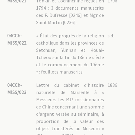
MISS/021
Tonkin et Cochinchine reçues en
1796
1794 : 3 documents manuscrits
des P. Dufresse [0246] et Mgr de
Saint Martin [0236].
04CCh-
« État des progrès de la religion
s.d.
MISS/022
catholique dans les provinces de
Setchuan, Yunnan et Kouai-
Tcheou sur la fin du 18ème siècle
et le commencement du 19ème
» : feuillets manuscrits.
04CCh-
Lettre du cabinet d’histoire
1836
MISS/023
naturelle de Marseille à «
Messieurs les R.P. missionnaires
de Chine concernant une somme
d'argent versée au séminaire, à
proportion de la valeur des
objets transférés au Museum »