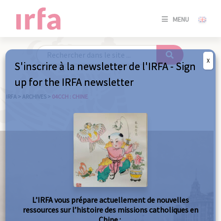
SE
MENU
CONNE
/
S'INSC
X
S'inscrire à la newsletter de l'IRFA - Sign
SE
up for the IRFA newsletter
CONNE
/ S'INSC
IRFA
>
ARCHIVES
>
04CCH : CHINE
FE
L’IRFA vous prépare actuellement de nouvelles
ressources sur l’histoire des missions catholiques en
Chine :