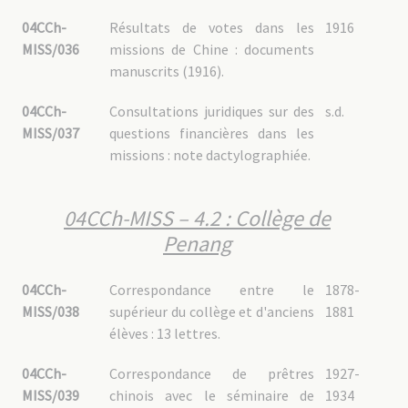
04CCh-
Résultats de votes dans les
1916
MISS/036
missions de Chine : documents
manuscrits (1916).
04CCh-
Consultations juridiques sur des
s.d.
MISS/037
questions financières dans les
missions : note dactylographiée.
04CCh-MISS – 4.2 : Collège de
Penang
04CCh-
Correspondance entre le
1878-
MISS/038
supérieur du collège et d'anciens
1881
élèves : 13 lettres.
04CCh-
Correspondance de prêtres
1927-
MISS/039
chinois avec le séminaire de
1934