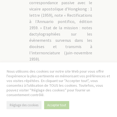
correspondance passive avec le
vicaire apostolique d'Hongkong : 1
lettre (1959), note « Rectifications
à l'Annuario pontifico, édition
1959. » Etat de la mission : notes
dactylographiées sur les
évènements survenus dans les
diocèses et transmis à
l'internonciature (juin-novembre
1959).
04CCh-MISS/059
s.d
Nous utilisons des cookies sur notre site Web pour vous offrir
Internonciature apostolique à
l'expérience la plus pertinente en mémorisant vos préférences et
vos visites répétées. En cliquant sur "Accepter tout", vous
Nankin, catalogue des archives :
consentez à l'utilisation de TOUS les cookies. Toutefois, vous
cahier dactylographié.
pouvez visiter "Réglage des cookies" pour fournir un
consentement contrôlé.
04CCh-
Projet de création d’un institut
1970
Réglage des cookies
Accepter tout
MISS/060
diocésain d’études chinoises,
correspondance entre le P.