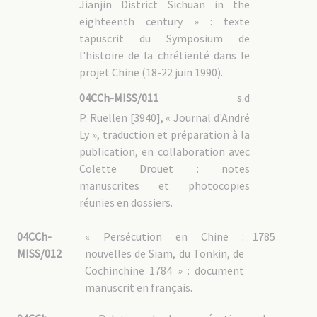
04CCh-GUIZ – 2.3 : Biens de la mission
Jianjin District Sichuan in the
04CCh-GUIZ – 2.4 : Clergé chinois
eighteenth century » : texte
04CCh-GUIZ – 2.5 : Documentation
04CCh-GUIZ – 3 : Correspondance des PP. MEP
tapuscrit du Symposium de
l'histoire de la chrétienté dans le
04CCh-GUA : Guangxi 广西壮族自治区 (Nanning 南宁)
projet Chine (18-22 juin 1990).
04CCh-GUA – 1 : Fonds de [2756] Mgr Paulin Albouy, vicaire
apostolique
04CCh-MISS/011
s.d
04CCh-GUA – 2 : Administration
P. Ruellen [3940], « Journal d'André
04CCh-GUA – 3 : Vie de la mission
Ly », traduction et préparation à la
04CCh-GUA – 4 : Biens de la mission
publication, en collaboration avec
04CCh-GUA – 5 : Clergé chinois
04CCh-GUA – 6 : Documentation
Colette Drouet : notes
04CCh-GUA – 7 : Correspondance des PP. MEP
manuscrites et photocopies
réunies en dossiers.
04CCh-MAR : Martyrs de Chine
04CCh-MAR – 1 : Martyrs béatifiés au XIXème siècle
04CCh-
« Persécution en Chine :
1785
04CCh-MAR – 1.1 : P. Gabriel-Taurin DUFRESSE [0246]
04CCh-MAR – 1.2 : P. Auguste CHAPDELAINE [620]
MISS/012
nouvelles de Siam, du Tonkin, de
04CCh-MAR – 1.3 : P. Jean-Pierre NEEL [0733]
Cochinchine 1784 » : document
04CCh-MAR – 1.4 : Procès en béatification
04CCh-MAR – 1.5 : Documentation
manuscrit en français.
04CCh-MAR – 2 : P. Jean-Martin MOYË [0235], béatifié le 21
novembre 1954 par Pie XII