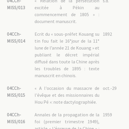
04CCh-
« Relation de la persécution
s.d.
04CCh-MAR – 3 : Martyrs non MEP
MISS/013
excitée à Pékin au
04CCh-GAL : Généralités
commencement de 1805 » :
04CCh-GAL – 1 : Documentation religieuse
document manuscrit.
04CCh-GAL – 1.1 : Situation de l’Église en Chine
04CCh-GAL – 1.2 : Relations avec les autorités chinoises
04CCh-
Ecrit du « sous-préfet Kouang su
1892
04CCh-GAL – 1.3 : Relations avec les autorités françaises
04CCh-GAL – 1.4 : Hiérarchie catholique
MISS/014
tin fou fait le 16°jour de la 11°
04CCh-GAL – 1.5 : « Vierges chrétiennes »
lune de l’année 21 de Kouang » et
04CCh-GAL – 1.6 : Autres religions
04CCh-GAL – 2 : Généralités sur la Chine
publiant le décret impérial
04CCh-GAL – 2.1 : Empire chinois
diffusé dans toute la Chine après
04CCh-GAL – 2.2 : Guerre sino-japonaise
04CCh-GAL – 2.3 : Communisme
les troubles de 1895 : texte
04CCh-GAL – 2.4 : Emigration chinoise
manuscrit en chinois.
04CCh-GAL – 2.5 : Société
04CCh-GAL – 2.6 : Linguistique
04CCh-GAL – 2.7 : Population Yi
04CCh-
« A l'occasion du massacre de
oct.-29
MISS/015
l'évêque et des missionnaires du
Hou Pé »: note dactylographiée.
04CCh-
Annales de la propagation de la
1959
MISS/016
foi (premier trimestre 1949),
article « L’épreuve de la Chine » :