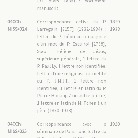
(31 mars 1836) : document
manuscrit.
04CCh-
Correspondance active du P.
1870-
MISS/024
Larregain [3157] (1932-1934) :
1933
lettre du P. Liéou accompagnée
d'un mot du P. Esquirol [2738],
Sœur Hélène de Jésus,
supérieure générale, 1 lettre du
P. Paul Ly, 1 lettre non identifiée.
Lettre d'une religieuse carmélite
au P. J.M.J.T., 1 lettre non
identifiée, 1 lettre en latin du P.
Pierre Houang à un autre prêtre,
1 lettre en latin de M. Tchen à un
père (1870-1933).
04CCh-
Correspondance avec le
1928
MISS/025
séminaire de Paris : une lettre du