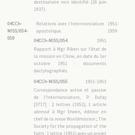
destinataire non identifié (26 juin
1937).
04CCh-
Relations avec l'Internonciature
1951-
MISS/054-
apostolique.
1959
059
04CCh-MISS/054
1951
Rapport à Mgr Riberi sur l’état de
la mission en Chine, en date du 1er
octobre 1951 : documents
dactylographiés.
04CCh-MISS/055
1951-1953
Correspondance active et passive
de l'Internonciature, P. Dufay
[3717] : 2 lettres (1952), 1 article
adressé à Mgr Sheen, éditeur en
chef de la revue Worldmission ; The
Society for the propagation of the
faith : 1 lettre (1951) avec un projet