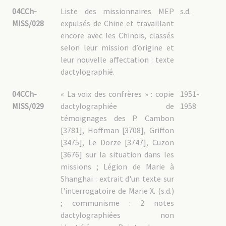
04CCh-
Liste des missionnaires MEP
s.d.
MISS/028
expulsés de Chine et travaillant
encore avec les Chinois, classés
selon leur mission d’origine et
leur nouvelle affectation : texte
dactylographié.
04CCh-
« La voix des confrères » : copie
1951-
MISS/029
dactylographiée de
1958
témoignages des P. Cambon
[3781], Hoffman [3708], Griffon
[3475], Le Dorze [3747], Cuzon
[3676] sur la situation dans les
missions ; Légion de Marie à
Shanghai : extrait d'un texte sur
l'interrogatoire de Marie X. (s.d.)
; communisme : 2 notes
dactylographiées non