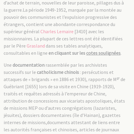
d’achat de terrain, nouvelles de leur paroisse, pillages dus à
la guerre.La période 1949-1952, marquée par la montée au
pouvoir des communistes et l’expulsion progressive des
étrangers, contient une abondante correspondance du
supérieur général
Charles Lemaire
[3410] avec les
missionnaires. La plupart de ces lettres ont été identifiées
par le Père
Grasland
dans ses tables analytiques,
consultables en ligne
en cliquant sur
les
cotes soulignées
.
Une
documentation
rassemblée par les archivistes
successifs sur le
catholicisme chinois
: persécutions et
gr
attaques de « brigands » en 1886 et 1930), rapports de M
de
Guébriant [1655] lors de sa visite en Chine (1919-1920),
traités et requêtes adressés à l’empereur de Chine,
attribution de concessions aux vicariats apostoliques, états
de missions MEP ou d’autres congrégations (lazaristes,
jésuites), dossiers documentaires (île d’Hainan), gazettes
internes de missions,documents attestant de liens entre
les autorités françaises et chinoises, articles de journaux