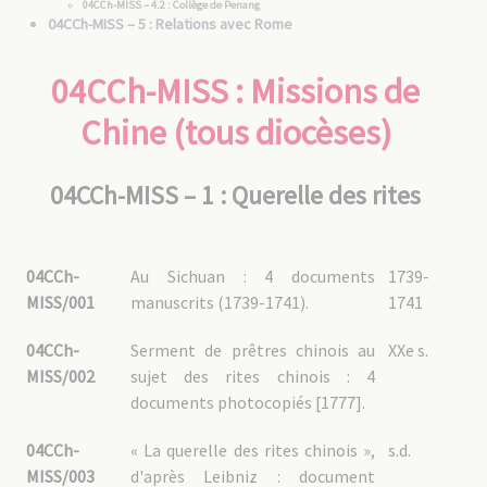
04CCh-MISS – 4.2 : Collège de Penang
04CCh-MISS – 5 : Relations avec Rome
04CCh-MISS – 6 : Missions non MEP
04CCh-MISS : Missions de
04CCh – SI : Sichuan四川
04CCh-SI – 1 : Sichuan avant division
Chine (tous diocèses)
04CCh-SI – 2 : Sichuan oriental (Chongqing 重庆 / Chungking )
04CCh-SI – 2.1 : Administration
04CCh-SI – 2.2 : Vie de la mission
04CCh-MISS – 1 : Querelle des rites
04CCh-SI – 2.3 : Biens de la mission
04CCh-SI – 2.4 : Clergé chinois
04CCh-SI – 2.5 : Autres congrégations religieuses
04CCh-SI – 2.6 : Documentation
04CCh-SI – 3 : Sichuan méridional (Yibin宜宾 / Suifu et Xichang
04CCh-
Au Sichuan : 4 documents
1739-
西昌 / Ningyuan / Kientchang)
MISS/001
manuscrits (1739-1741).
1741
04CCh-SI – 3.1 : Administration
04CCh-SI – 3.2 : Vie de la mission
04CCh-SI – 3.3 : Biens de la mission
04CCh-
Serment de prêtres chinois au
XXe s.
04CCh-SI – 3.4 : Clergé chinois
04CCh-SI – 3.5 : Documentation
MISS/002
sujet des rites chinois : 4
04CCh-SI – 4 : Sichuan occidental (Chengdu 成都)
documents photocopiés [1777].
04CCh-SI – 4.1 : Administration
04CCh-SI – 4.2 : Vie de la mission
04CCh-SI – 4.3 : Biens de la mission
04CCh-
« La querelle des rites chinois »,
s.d.
04CCh-SI – 4.4 : Clergé chinois
04CCh-SI – 4.5 : Relations avec les autorités locales
MISS/003
d'après Leibniz : document
04CCh-SI – 4.6 : Documentation