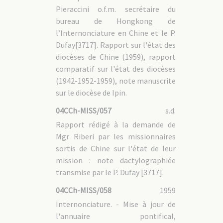
Pieraccini o.f.m. secrétaire du
bureau de Hongkong de
l’Internonciature en Chine et le P.
Dufay[3717]. Rapport sur l'état des
diocèses de Chine (1959), rapport
comparatif sur l'état des diocèses
(1942-1952-1959), note manuscrite
sur le diocèse de Ipin.
04CCh-MISS/057
s.d.
Rapport rédigé à la demande de
Mgr Riberi par les missionnaires
sortis de Chine sur l'état de leur
mission : note dactylographiée
transmise par le P. Dufay [3717].
04CCh-MISS/058
1959
Internonciature. - Mise à jour de
l'annuaire pontifical,