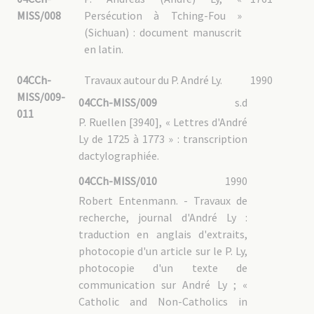
04CCh-GUO – 2.2 : Administration
MISS/008
Persécution à Tching-Fou »
04CCh-GUO – 2.3 : Vie de la mission
04CCh-GUO – 2.4 : Biens de la mission
(Sichuan) : document manuscrit
04CCh-GUO – 2.5 : Clergé chinois
04CCh-GUO – 2.6 : Autres congrégations religieuses
en latin.
04CCh-GUO – 2.7 : Île de Hainan 海南
04CCh-GUO – 2.8 : Documentation
04CCh-
04CCh-GUO – 3 : Shantou 汕头市 / Swatow
Travaux autour du P. André Ly.
1990
04CCh-GUO – 3.1 : Administration
MISS/009-
04CCh-MISS/009
s.d
04CCh-GUO – 3.2 : Vie de la mission
011
04CCh-GUO – 3.3 : Biens de la mission
P. Ruellen [3940], « Lettres d'André
04CCh-GUO – 3.4 : Relations avec les autres établissements MEP
04CCh-GUO – 3.5 Clergé chinois
Ly de 1725 à 1773 » : transcription
04CCh-GUO – 3.6 : Documentation
dactylographiée.
04CCh-GUO – 4 : Zhanjiang 湛江市 / Fort-Bayard
04CCh-GUO – 5 : Correspondance des PP. MEP
04CCh-MISS/010
1990
04CCh-GUIZ : Guizhou 贵州
Robert Entenmann. - Travaux de
04CCh-GUIZ – 1 : Guiyang 贵阳市 /Kweiyang
recherche, journal d'André Ly :
04CCh-GUIZ – 1.1 : Administration
traduction en anglais d'extraits,
04CCh-GUIZ – 1.2 : Vie de la mission
04CCh-GUIZ – 1.3 : Biens de la mission
photocopie d'un article sur le P. Ly,
04CCh-GUIZ – 1.4 : Clergé chinois
photocopie d'un texte de
04CCh-GUIZ – 1.5 : Documentation
04CCh-GUIZ – 2 : Anlong 安龙县 / Lanlong
communication sur André Ly ; «
04CCh-GUIZ – 2.1 : Administration
Catholic and Non-Catholics in
04CCh-GUIZ – 2.2 : Vie de la mission