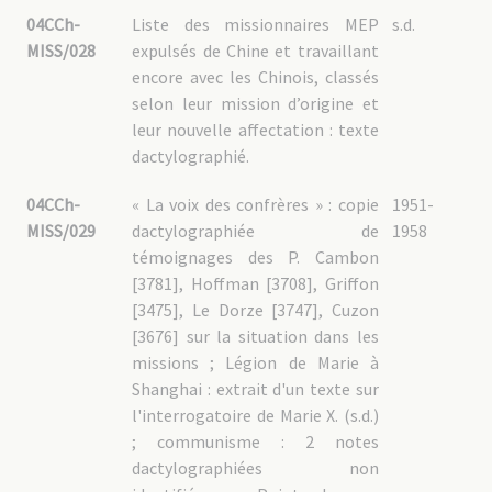
04CCh-
Liste des missionnaires MEP
s.d.
MISS/028
expulsés de Chine et travaillant
encore avec les Chinois, classés
selon leur mission d’origine et
leur nouvelle affectation : texte
dactylographié.
04CCh-
« La voix des confrères » : copie
1951-
MISS/029
dactylographiée de
1958
témoignages des P. Cambon
[3781], Hoffman [3708], Griffon
[3475], Le Dorze [3747], Cuzon
[3676] sur la situation dans les
missions ; Légion de Marie à
Shanghai : extrait d'un texte sur
l'interrogatoire de Marie X. (s.d.)
; communisme : 2 notes
dactylographiées non