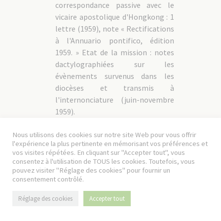
correspondance passive avec le
vicaire apostolique d'Hongkong : 1
lettre (1959), note « Rectifications
à l'Annuario pontifico, édition
1959. » Etat de la mission : notes
dactylographiées sur les
évènements survenus dans les
diocèses et transmis à
l'internonciature (juin-novembre
1959).
04CCh-MISS/059
s.d
Nous utilisons des cookies sur notre site Web pour vous offrir
Internonciature apostolique à
l'expérience la plus pertinente en mémorisant vos préférences et
vos visites répétées. En cliquant sur "Accepter tout", vous
Nankin, catalogue des archives :
consentez à l'utilisation de TOUS les cookies. Toutefois, vous
cahier dactylographié.
pouvez visiter "Réglage des cookies" pour fournir un
consentement contrôlé.
04CCh-
Projet de création d’un institut
1970
Réglage des cookies
Accepter tout
MISS/060
diocésain d’études chinoises,
correspondance entre le P.