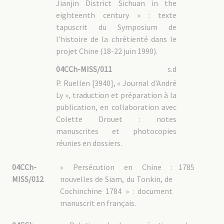
04CCh-GUIZ – 2.3 : Biens de la mission
Jianjin District Sichuan in the
04CCh-GUIZ – 2.4 : Clergé chinois
eighteenth century » : texte
04CCh-GUIZ – 2.5 : Documentation
04CCh-GUIZ – 3 : Correspondance des PP. MEP
tapuscrit du Symposium de
l'histoire de la chrétienté dans le
04CCh-GUA : Guangxi 广西壮族自治区 (Nanning 南宁)
projet Chine (18-22 juin 1990).
04CCh-GUA – 1 : Fonds de [2756] Mgr Paulin Albouy, vicaire
apostolique
04CCh-MISS/011
s.d
04CCh-GUA – 2 : Administration
P. Ruellen [3940], « Journal d'André
04CCh-GUA – 3 : Vie de la mission
Ly », traduction et préparation à la
04CCh-GUA – 4 : Biens de la mission
publication, en collaboration avec
04CCh-GUA – 5 : Clergé chinois
04CCh-GUA – 6 : Documentation
Colette Drouet : notes
04CCh-GUA – 7 : Correspondance des PP. MEP
manuscrites et photocopies
réunies en dossiers.
04CCh-MAR : Martyrs de Chine
04CCh-MAR – 1 : Martyrs béatifiés au XIXème siècle
04CCh-
« Persécution en Chine :
1785
04CCh-MAR – 1.1 : P. Gabriel-Taurin DUFRESSE [0246]
04CCh-MAR – 1.2 : P. Auguste CHAPDELAINE [620]
MISS/012
nouvelles de Siam, du Tonkin, de
04CCh-MAR – 1.3 : P. Jean-Pierre NEEL [0733]
Cochinchine 1784 » : document
04CCh-MAR – 1.4 : Procès en béatification
04CCh-MAR – 1.5 : Documentation
manuscrit en français.
04CCh-MAR – 2 : P. Jean-Martin MOYË [0235], béatifié le 21
novembre 1954 par Pie XII