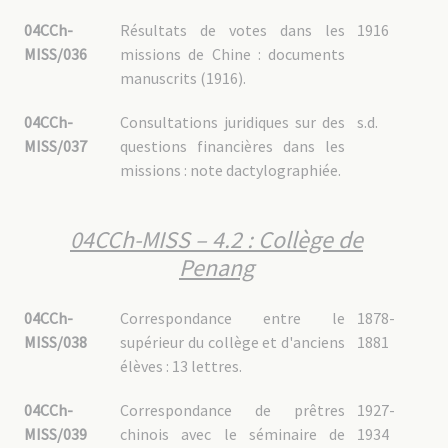
04CCh-
Résultats de votes dans les
1916
MISS/036
missions de Chine : documents
manuscrits (1916).
04CCh-
Consultations juridiques sur des
s.d.
MISS/037
questions financières dans les
missions : note dactylographiée.
04CCh-MISS – 4.2 : Collège de
Penang
04CCh-
Correspondance entre le
1878-
MISS/038
supérieur du collège et d'anciens
1881
élèves : 13 lettres.
04CCh-
Correspondance de prêtres
1927-
MISS/039
chinois avec le séminaire de
1934