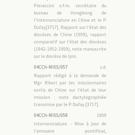
Pieraccini o.f.m. secrétaire du
bureau de Hongkong de
l’Internonciature en Chine et le P.
Dufay[3717]. Rapport sur l'état des
diocèses de Chine (1959), rapport
comparatif sur l'état des diocèses
(1942-1952-1959), note manuscrite
sur le diocèse de Ipin.
04CCh-MISS/057
s.d.
Rapport rédigé à la demande de
Mgr Riberi par les missionnaires
sortis de Chine sur l'état de leur
mission : note dactylographiée
transmise par le P. Dufay [3717].
04CCh-MISS/058
1959
Internonciature. - Mise à jour de
l'annuaire pontifical,