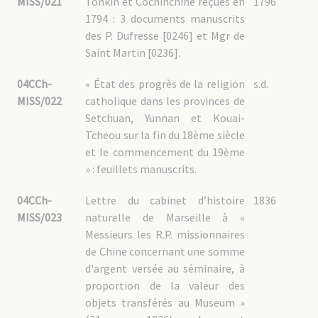
MISS/021
Tonkin et Cochinchine reçues en
1796
1794 : 3 documents manuscrits
des P. Dufresse [0246] et Mgr de
Saint Martin [0236].
04CCh-
« État des progrès de la religion
s.d.
MISS/022
catholique dans les provinces de
Setchuan, Yunnan et Kouai-
Tcheou sur la fin du 18ème siècle
et le commencement du 19ème
» : feuillets manuscrits.
04CCh-
Lettre du cabinet d’histoire
1836
MISS/023
naturelle de Marseille à «
Messieurs les R.P. missionnaires
de Chine concernant une somme
d'argent versée au séminaire, à
proportion de la valeur des
objets transférés au Museum »