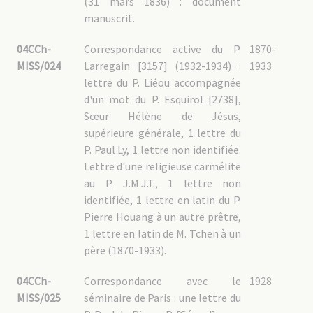
(31 mars 1836) : document
manuscrit.
04CCh-
Correspondance active du P.
1870-
MISS/024
Larregain [3157] (1932-1934) :
1933
lettre du P. Liéou accompagnée
d'un mot du P. Esquirol [2738],
Sœur Hélène de Jésus,
supérieure générale, 1 lettre du
P. Paul Ly, 1 lettre non identifiée.
Lettre d'une religieuse carmélite
au P. J.M.J.T., 1 lettre non
identifiée, 1 lettre en latin du P.
Pierre Houang à un autre prêtre,
1 lettre en latin de M. Tchen à un
père (1870-1933).
04CCh-
Correspondance avec le
1928
MISS/025
séminaire de Paris : une lettre du