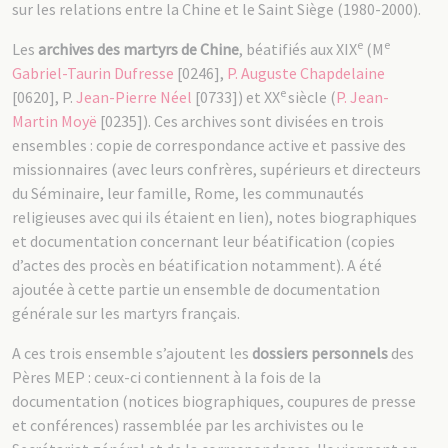
sur les relations entre la Chine et le Saint Siège (1980-2000).
e
e
Les
archives des martyrs de Chine
, béatifiés aux XIX
(M
Gabriel-Taurin Dufresse
[0246],
P. Auguste Chapdelaine
e
[0620], P.
Jean-Pierre Néel
[0733]) et XX
siècle (
P. Jean-
Martin Moyë
[0235]). Ces archives sont divisées en trois
ensembles : copie de correspondance active et passive des
missionnaires (avec leurs confrères, supérieurs et directeurs
du Séminaire, leur famille, Rome, les communautés
religieuses avec qui ils étaient en lien), notes biographiques
et documentation concernant leur béatification (copies
d’actes des procès en béatification notamment). A été
ajoutée à cette partie un ensemble de documentation
générale sur les martyrs français.
A ces trois ensemble s’ajoutent les
dossiers personnels
des
Pères MEP : ceux-ci contiennent à la fois de la
documentation (notices biographiques, coupures de presse
et conférences) rassemblée par les archivistes ou le