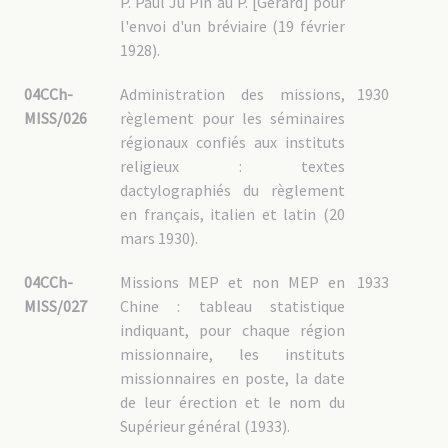
P. Paul Ju Pin au P. [Gérard] pour
l'envoi d'un bréviaire (19 février
1928).
04CCh-
Administration des missions,
1930
MISS/026
règlement pour les séminaires
régionaux confiés aux instituts
religieux : textes
dactylographiés du règlement
en français, italien et latin (20
mars 1930).
04CCh-
Missions MEP et non MEP en
1933
MISS/027
Chine : tableau statistique
indiquant, pour chaque région
missionnaire, les instituts
missionnaires en poste, la date
de leur érection et le nom du
Supérieur général (1933).