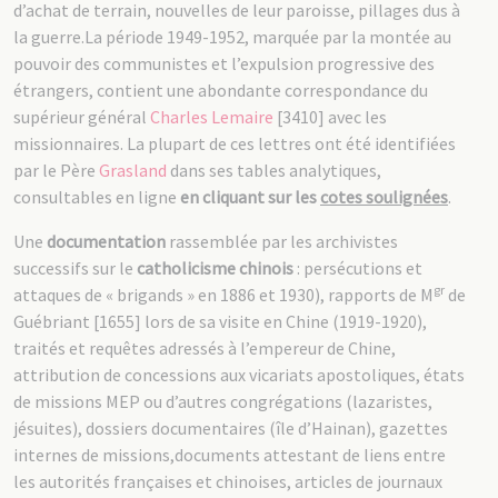
d’achat de terrain, nouvelles de leur paroisse, pillages dus à
la guerre.La période 1949-1952, marquée par la montée au
pouvoir des communistes et l’expulsion progressive des
étrangers, contient une abondante correspondance du
supérieur général
Charles Lemaire
[3410] avec les
missionnaires. La plupart de ces lettres ont été identifiées
par le Père
Grasland
dans ses tables analytiques,
consultables en ligne
en cliquant sur
les
cotes soulignées
.
Une
documentation
rassemblée par les archivistes
successifs sur le
catholicisme chinois
: persécutions et
gr
attaques de « brigands » en 1886 et 1930), rapports de M
de
Guébriant [1655] lors de sa visite en Chine (1919-1920),
traités et requêtes adressés à l’empereur de Chine,
attribution de concessions aux vicariats apostoliques, états
de missions MEP ou d’autres congrégations (lazaristes,
jésuites), dossiers documentaires (île d’Hainan), gazettes
internes de missions,documents attestant de liens entre
les autorités françaises et chinoises, articles de journaux