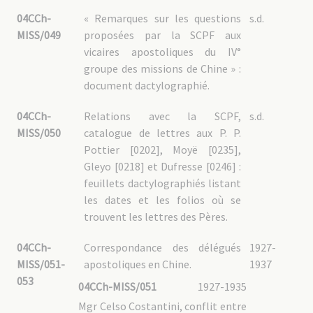
04CCh-
« Remarques sur les questions
s.d.
MISS/049
proposées par la SCPF aux
vicaires apostoliques du IV°
groupe des missions de Chine » :
document dactylographié.
04CCh-
Relations avec la SCPF,
s.d.
MISS/050
catalogue de lettres aux P. P.
Pottier [0202], Moyë [0235],
Gleyo [0218] et Dufresse [0246] :
feuillets dactylographiés listant
les dates et les folios où se
trouvent les lettres des Pères.
04CCh-
Correspondance des délégués
1927-
MISS/051-
apostoliques en Chine.
1937
053
04CCh-MISS/051
1927-1935
Mgr Celso Costantini, conflit entre