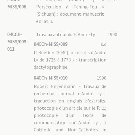
04CCh-GUO – 2.2 : Administration
MISS/008
Persécution à Tching-Fou »
04CCh-GUO – 2.3 : Vie de la mission
04CCh-GUO – 2.4 : Biens de la mission
(Sichuan) : document manuscrit
04CCh-GUO – 2.5 : Clergé chinois
04CCh-GUO – 2.6 : Autres congrégations religieuses
en latin.
04CCh-GUO – 2.7 : Île de Hainan 海南
04CCh-GUO – 2.8 : Documentation
04CCh-
04CCh-GUO – 3 : Shantou 汕头市 / Swatow
Travaux autour du P. André Ly.
1990
04CCh-GUO – 3.1 : Administration
MISS/009-
04CCh-MISS/009
s.d
04CCh-GUO – 3.2 : Vie de la mission
011
04CCh-GUO – 3.3 : Biens de la mission
P. Ruellen [3940], « Lettres d'André
04CCh-GUO – 3.4 : Relations avec les autres établissements MEP
04CCh-GUO – 3.5 Clergé chinois
Ly de 1725 à 1773 » : transcription
04CCh-GUO – 3.6 : Documentation
dactylographiée.
04CCh-GUO – 4 : Zhanjiang 湛江市 / Fort-Bayard
04CCh-GUO – 5 : Correspondance des PP. MEP
04CCh-MISS/010
1990
04CCh-GUIZ : Guizhou 贵州
Robert Entenmann. - Travaux de
04CCh-GUIZ – 1 : Guiyang 贵阳市 /Kweiyang
recherche, journal d'André Ly :
04CCh-GUIZ – 1.1 : Administration
traduction en anglais d'extraits,
04CCh-GUIZ – 1.2 : Vie de la mission
04CCh-GUIZ – 1.3 : Biens de la mission
photocopie d'un article sur le P. Ly,
04CCh-GUIZ – 1.4 : Clergé chinois
photocopie d'un texte de
04CCh-GUIZ – 1.5 : Documentation
04CCh-GUIZ – 2 : Anlong 安龙县 / Lanlong
communication sur André Ly ; «
04CCh-GUIZ – 2.1 : Administration
Catholic and Non-Catholics in
04CCh-GUIZ – 2.2 : Vie de la mission