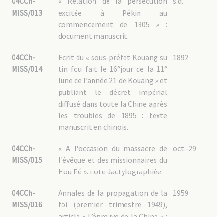
04CCh-
« Relation de la persécution
s.d.
04CCh-MAR – 3 : Martyrs non MEP
MISS/013
excitée à Pékin au
04CCh-GAL : Généralités
commencement de 1805 » :
04CCh-GAL – 1 : Documentation religieuse
document manuscrit.
04CCh-GAL – 1.1 : Situation de l’Église en Chine
04CCh-GAL – 1.2 : Relations avec les autorités chinoises
04CCh-
Ecrit du « sous-préfet Kouang su
1892
04CCh-GAL – 1.3 : Relations avec les autorités françaises
04CCh-GAL – 1.4 : Hiérarchie catholique
MISS/014
tin fou fait le 16°jour de la 11°
04CCh-GAL – 1.5 : « Vierges chrétiennes »
lune de l’année 21 de Kouang » et
04CCh-GAL – 1.6 : Autres religions
04CCh-GAL – 2 : Généralités sur la Chine
publiant le décret impérial
04CCh-GAL – 2.1 : Empire chinois
diffusé dans toute la Chine après
04CCh-GAL – 2.2 : Guerre sino-japonaise
04CCh-GAL – 2.3 : Communisme
les troubles de 1895 : texte
04CCh-GAL – 2.4 : Emigration chinoise
manuscrit en chinois.
04CCh-GAL – 2.5 : Société
04CCh-GAL – 2.6 : Linguistique
04CCh-GAL – 2.7 : Population Yi
04CCh-
« A l'occasion du massacre de
oct.-29
MISS/015
l'évêque et des missionnaires du
Hou Pé »: note dactylographiée.
04CCh-
Annales de la propagation de la
1959
MISS/016
foi (premier trimestre 1949),
article « L’épreuve de la Chine » :