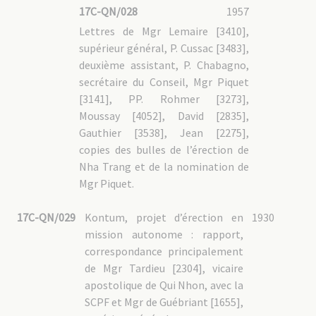
17C-QN/028
1957
Lettres de Mgr Lemaire [3410],
supérieur général, P. Cussac [3483],
deuxième assistant, P. Chabagno,
secrétaire du Conseil, Mgr Piquet
[3141], PP. Rohmer [3273],
Moussay [4052], David [2835],
Gauthier [3538], Jean [2275],
copies des bulles de l’érection de
Nha Trang et de la nomination de
Mgr Piquet.
17C-QN/029
Kontum, projet d’érection en
1930
mission autonome : rapport,
correspondance principalement
de Mgr Tardieu [2304], vicaire
apostolique de Qui Nhon, avec la
SCPF et Mgr de Guébriant [1655],