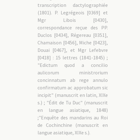
transcription dactylographiée
(1801). P. Legrégeois [0369] et
Mgr Libois [0430],
correspondance reçue des PP.
Duclos [0434], Régereau [0351],
Chamaison [0456], Miche [0423],
Douai [0467], et Mgr Lefebvre
[0418] : 15 lettres (1841-1845) ;
"Edictum quod a concilio
aulicorum ministrorium
concinnatum ab rege annulo
confirmatum ac approbatum sic
incipit" (manuscrit en latin, XIXe
s.) ; "Édit de Tu Duc" (manuscrit
en langue asiatique, 1848)
;"Enquête des mandarins au Roi
de Cochinchine (manuscrit en
langue asiatique, XIXe s.).