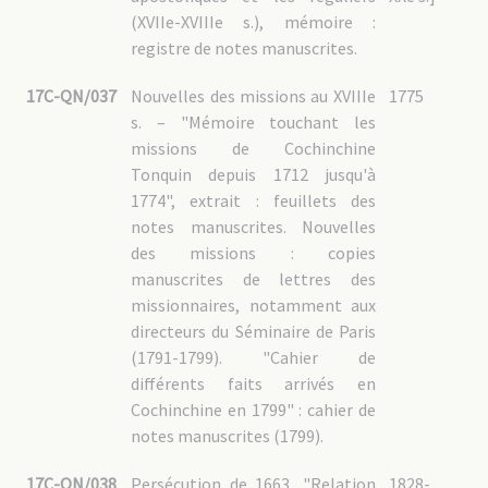
(XVIIe-XVIIIe s.), mémoire :
registre de notes manuscrites.
17C-QN/037
Nouvelles des missions au XVIIIe
1775
s. – "Mémoire touchant les
missions de Cochinchine
Tonquin depuis 1712 jusqu'à
1774", extrait : feuillets des
notes manuscrites. Nouvelles
des missions : copies
manuscrites de lettres des
missionnaires, notamment aux
directeurs du Séminaire de Paris
(1791-1799). "Cahier de
différents faits arrivés en
Cochinchine en 1799" : cahier de
notes manuscrites (1799).
17C-QN/038
Persécution de 1663, "Relation
1828-