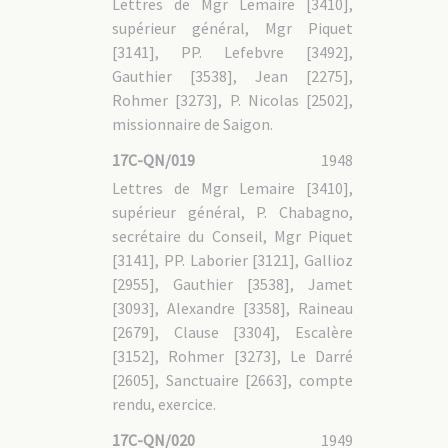
Lettres de Mgr Lemaire [3410],
supérieur général, Mgr Piquet
[3141], PP. Lefebvre [3492],
Gauthier [3538], Jean [2275],
Rohmer [3273], P. Nicolas [2502],
missionnaire de Saigon.
17C-QN/019
1948
Lettres de Mgr Lemaire [3410],
supérieur général, P. Chabagno,
secrétaire du Conseil, Mgr Piquet
[3141], PP. Laborier [3121], Gallioz
[2955], Gauthier [3538], Jamet
[3093], Alexandre [3358], Raineau
[2679], Clause [3304], Escalère
[3152], Rohmer [3273], Le Darré
[2605], Sanctuaire [2663], compte
rendu, exercice.
17C-QN/020
1949