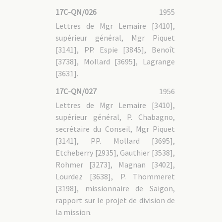
17C-QN/026
1955
Lettres de Mgr Lemaire [3410],
supérieur général, Mgr Piquet
[3141], PP. Espie [3845], Benoît
[3738], Mollard [3695], Lagrange
[3631].
17C-QN/027
1956
Lettres de Mgr Lemaire [3410],
supérieur général, P. Chabagno,
secrétaire du Conseil, Mgr Piquet
[3141], PP. Mollard [3695],
Etcheberry [2935], Gauthier [3538],
Rohmer [3273], Magnan [3402],
Lourdez [3638], P. Thommeret
[3198], missionnaire de Saigon,
rapport sur le projet de division de
la mission.