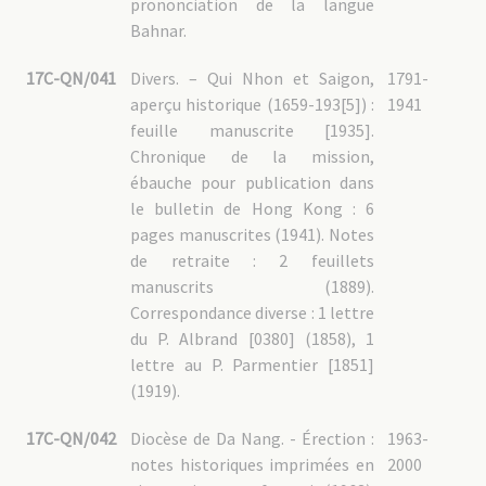
prononciation de la langue
Bahnar.
17C-QN/041
Divers. – Qui Nhon et Saigon,
1791-
aperçu historique (1659-193[5]) :
1941
feuille manuscrite [1935].
Chronique de la mission,
ébauche pour publication dans
le bulletin de Hong Kong : 6
pages manuscrites (1941). Notes
de retraite : 2 feuillets
manuscrits (1889).
Correspondance diverse : 1 lettre
du P. Albrand [0380] (1858), 1
lettre au P. Parmentier [1851]
(1919).
17C-QN/042
Diocèse de Da Nang. - Érection :
1963-
notes historiques imprimées en
2000