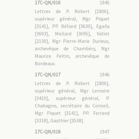
17C-QN/016
1945
17C-GAL - 1.3 Société
17C-GAL - 1.4 Divers
Lettres de P. Robert [1806],
17C-GAL - 2. Documents produits par le Séminaire de Paris
supérieur général, Mgr Piquet
17C-GAL - 2.1 Relations avec les autorités civiles
17C-GAL - 2.2 Réflexion pastorale
[3141], PP. Béliard [3630], Egaña
17C-GAL - 2.3 Nouvelles du Vietnam
[3693], Mollard [3695], Vallet
[2130], Mgr Pierre-Marie Durieux,
archevêque de Chambéry, Mgr
Maurice Feltin, archevêque de
Bordeaux.
17C-QN/017
1946
Lettres de P. Robert [1806],
supérieur général, Mgr Lemaire
[3410], supérieur général, P.
Chabagno, secrétaire du Conseil,
Mgr Piquet [3141], PP. Ferrand
[3318], Gauthier [3538].
17C-QN/018
1947