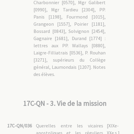
Charbonnier [0570], Mgr Galibert
[0990], Mgr Tardieu [2304], PP.
Panis [1198], Fourmond [1015],
Grangeon [1557], Poirier [1181],
Bossard [0843], Solvignon [2454],
Gagnaire [1681], Durand [1774] :
lettres aux PP. Wallays [0880],
Laigre-Filliatrais [0536], P. Rouhan
[3271], supérieurs du Collège
général, Laumondais [1207]. Notes
des élèves.
17C-QN - 3. Vie de la mission
17C-QN/036
Querelles entre les vicaires
[XIXe-
apostoliques et les réguliers
XXe s.]