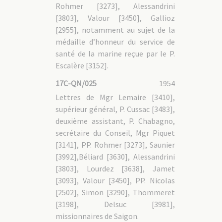
Rohmer [3273], Alessandrini
[3803], Valour [3450], Gallioz
[2955], notamment au sujet de la
médaille d’honneur du service de
santé de la marine reçue par le P.
Escalère [3152].
17C-QN/025
1954
Lettres de Mgr Lemaire [3410],
supérieur général, P. Cussac [3483],
deuxième assistant, P. Chabagno,
secrétaire du Conseil, Mgr Piquet
[3141], PP. Rohmer [3273], Saunier
[3992],Béliard [3630], Alessandrini
[3803], Lourdez [3638], Jamet
[3093], Valour [3450], PP. Nicolas
[2502], Simon [3290], Thommeret
[3198], Delsuc [3981],
missionnaires de Saigon.