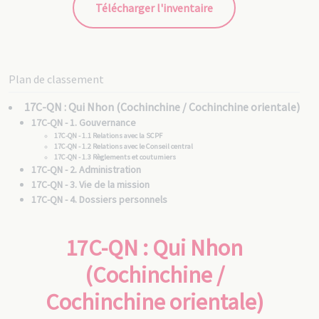
Télécharger l'inventaire
Plan de classement
17C-QN : Qui Nhon (Cochinchine / Cochinchine orientale)
17C-QN - 1. Gouvernance
17C-QN - 1.1 Relations avec la SCPF
17C-QN - 1.2 Relations avec le Conseil central
17C-QN - 1.3 Règlements et coutumiers
17C-QN - 2. Administration
17C-QN - 3. Vie de la mission
17C-QN - 4. Dossiers personnels
17C-QN - 4.1 Vicaires apostoliques
17C-QN - 4.1/1 Mgr Pierre PIGNEAUX DE BÉHAINE [0223]
17C-QN - 4.1/2 Mgr Jean LABARTETTE [0240]
17C-QN : Qui Nhon
17C-QN - 4.1/3 Mgr Jean-Louis TABERD [0340]
17C-QN - 4.1/4 Mgr Eugène CHARBONNIER [0570]
17C-QN - 4.1/5 Mgr Louis GALIBERT [0990]
17C-QN - 4.1/6 Mgr François-Xavier VAN CAMELBEKE [0826]
(Cochinchine /
17C-QN - 4.1/7 Mgr Damien GRANGEON [1557]
17C-QN - 4.1/8 Mgr Augustin TARDIEU [2304]
17C-QN - 4.2 Pères MEP
Cochinchine orientale)
17C-QN - 4.3 Pères non MEP