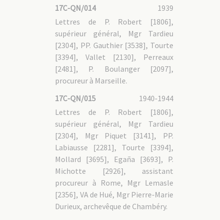
17C-HP - 1. Haiphong (Tonkin oriental)
17C-QN/014
1939
17C-HP - 2. Bui Chu et Thai Binh (Tonkin central)
Lettres de P. Robert [1806],
17C-HP - 2.1 Bui Chu
17C-HP - 3. Bac Ninh, Lang Son et Cao Bang (Tonkin
supérieur général, Mgr Tardieu
septentrional)
[2304], PP. Gauthier [3538], Tourte
17C-HP - 3.1 Lang Son et Cao Bang
[3394], Vallet [2130], Perreaux
17C-DIA : Diaspora
[2481], P. Boulanger [2097],
17C-LAN : Travaux linguistiques et documents en
procureur à Marseille.
vietnamien
17C-QN/015
1940-1944
17C-LAN - 1. Documentation
Lettres de P. Robert [1806],
17C-LAN - 2. Travaux linguistiques
17C-LAN - 3. Documents de pastorale
supérieur général, Mgr Tardieu
17C-LAN - 4. Documents rapportés du Vietnam
[2304], Mgr Piquet [3141], PP.
17C-LAN - 5. Photocopies de documents en vietnamien
Labiausse [2281], Tourte [3394],
Mollard [3695], Egaña [3693], P.
17C-GAL : Généralités
Michotte [2926], assistant
17C-GAL - 1. Documentation
procureur à Rome, Mgr Lemasle
17C-GAL - 1.1 Histoire religieuse
17C-GAL - 1.1/1 Christianisme au Vietnam
[2356], VA de Hué, Mgr Pierre-Marie
17C-GAL - 1.1/2 Autres congrégations missionnaires
17C-GAL - 1.2 Histoire politique
Durieux, archevêque de Chambéry.
17C-GAL - 1.2/1 Indochine française
17C-GAL - 1.2/2 Guerres d'Indochine et du Vietnam
17C-GAL - 1.2/3 Après-guerre