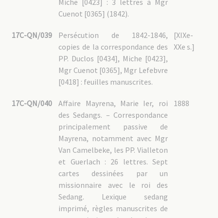
Miche [0423] : 3 lettres à Mgr
Cuenot [0365] (1842).
17C-QN/039
Persécution de 1842-1846,
[XIXe-
copies de la correspondance des
XXe s.]
PP. Duclos [0434], Miche [0423],
Mgr Cuenot [0365], Mgr Lefebvre
[0418] : feuilles manuscrites.
17C-QN/040
Affaire Mayrena, Marie Ier, roi
1888
des Sedangs. – Correspondance
principalement passive de
Mayrena, notamment avec Mgr
Van Camelbeke, les PP. Vialleton
et Guerlach : 26 lettres. Sept
cartes dessinées par un
missionnaire avec le roi des
Sedang. Lexique sedang
imprimé, règles manuscrites de