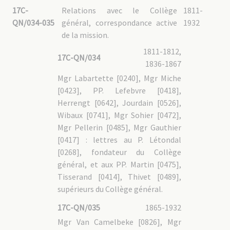
17C-
Relations avec le Collège
1811-
QN/034-035
général, correspondance active
1932
de la mission.
1811-1812,
17C-QN/034
1836-1867
Mgr Labartette [0240], Mgr Miche
[0423], PP. Lefebvre [0418],
Herrengt [0642], Jourdain [0526],
Wibaux [0741], Mgr Sohier [0472],
Mgr Pellerin [0485], Mgr Gauthier
[0417] : lettres au P. Létondal
[0268], fondateur du Collège
général, et aux PP. Martin [0475],
Tisserand [0414], Thivet [0489],
supérieurs du Collège général.
17C-QN/035
1865-1932
Mgr Van Camelbeke [0826], Mgr