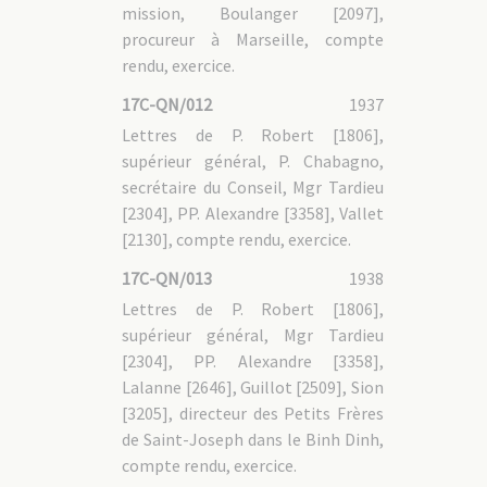
mission, Boulanger [2097],
17C-PT - 1. Phat Diêm (1901-1935)
17C-PT - 1.1 Gouvernance
procureur à Marseille, compte
17C-PT - 1.2 Administration
rendu, exercice.
17C-PT - 1.3 Vie de la mission
17C-PT - 2. Thanh Hoa (1932-1960)
17C-QN/012
1937
17C-PT - 2.1 Gouvernance
17C-PT - 2.2 Administration
Lettres de P. Robert [1806],
17C-PT - 2.3 Vie de la mission
17C-PT - 3. Dossiers personnels
supérieur général, P. Chabagno,
17C-PT - 3.1 Vicaires apostoliques de Phat Diêm
secrétaire du Conseil, Mgr Tardieu
17C-PT - 1.4/1 Mgr Alexandre MARCOU [1450]
17C-PT - 3.2 Vicaires apostoliques de Thanh Hoa
[2304], PP. Alexandre [3358], Vallet
17C-PT - 2.4/1 Mgr Louis DE COOMAN [2768]
17C-PT - 3.3 Dossiers personnels des pères MEP
[2130], compte rendu, exercice.
17C-NV : Région Nord-Vietnam
17C-QN/013
1938
17C-NV - 1. Relations avec le Conseil central
Lettres de P. Robert [1806],
17C-NV - 1.1 Avant les expulsions
supérieur général, Mgr Tardieu
17C-NV - 1.2 Après les expulsions
17C-NV - 2. Aide matérielle au Nord-Vietnam après les
[2304], PP. Alexandre [3358],
expulsions (fonds Pencolé)
Lalanne [2646], Guillot [2509], Sion
[3205], directeur des Petits Frères
17C-SIH : Société immobilière de Hanoi
de Saint-Joseph dans le Binh Dinh,
17C-HP : Haiphong (Tonkin oriental, central,
compte rendu, exercice.
septentrional)