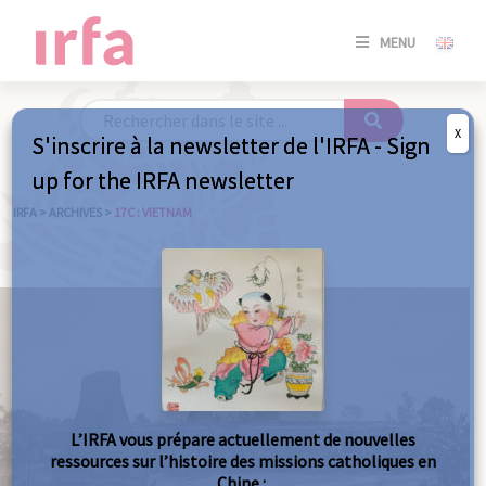
SE
MENU
CONNE
/
S'INSC
X
S'inscrire à la newsletter de l'IRFA - Sign
SE
up for the IRFA newsletter
CONNE
/ S'INSC
IRFA
>
ARCHIVES
>
17C : VIETNAM
FE
L’IRFA vous prépare actuellement de nouvelles
ressources sur l’histoire des missions catholiques en
Chine :