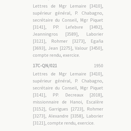
Lettres de Mgr Lemaire [3410],
supérieur général, P. Chabagno,
secrétaire du Conseil, Mgr Piquet
[3141], PP. Lefebvre [3492],
Jeanningros [3589], Laborier
[3121], Rohmer [3273], Egaña
[3693], Jean [2275], Valour [3450],
compte rendu, exercice.
17C-QN/021
1950
Lettres de Mgr Lemaire [3410],
supérieur général, P. Chabagno,
secrétaire du Conseil, Mgr Piquet
[3141], PP. Decreaux [2018],
missionnaire de Hanoi, Escalère
[3152], Garrigues [2723], Rohmer
[3273], Alexandre [3358], Laborier
[3121], compte rendu, exercice.