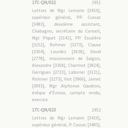
17C-QN/022
1951
Lettres de Mgr Lemaire [3410],
supérieur général, PP. Cussac
[3483], deuxième assistant,
Chabagno, secrétaire du Conseil,
Mgr Piquet [3141], PP. Escalère
[3152], Rohmer [3273], Clause
[3304], Lourdez [3638], David
[2778], missionnaire de Saigon,
Alexandre [3358], Charmot [3824],
Garrigues [2723], Laborier [3121],
Rohmer [3273], Viot [3906], Jamet
[3093], Mgr Alphonse Gaudron,
évêque d’Évreux, compte rendu,
exercice.
17C-QN/023
1952
Lettres de Mgr Lemaire [3410],
supérieur général, P. Cussac [3483],