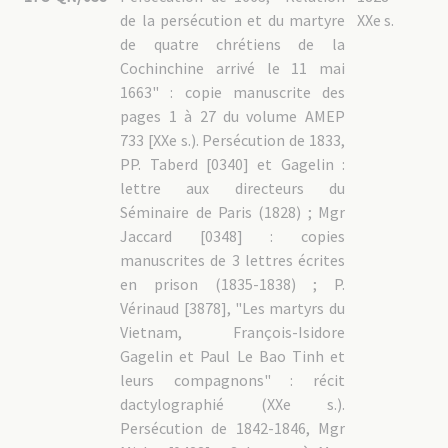
de la persécution et du martyre
XXe s.
de quatre chrétiens de la
Cochinchine arrivé le 11 mai
1663" : copie manuscrite des
pages 1 à 27 du volume AMEP
733 [XXe s.). Persécution de 1833,
PP. Taberd [0340] et Gagelin :
lettre aux directeurs du
Séminaire de Paris (1828) ; Mgr
Jaccard [0348] : copies
manuscrites de 3 lettres écrites
en prison (1835-1838) ; P.
Vérinaud [3878], "Les martyrs du
Vietnam, François-Isidore
Gagelin et Paul Le Bao Tinh et
leurs compagnons" : récit
dactylographié (XXe s.).
Persécution de 1842-1846, Mgr