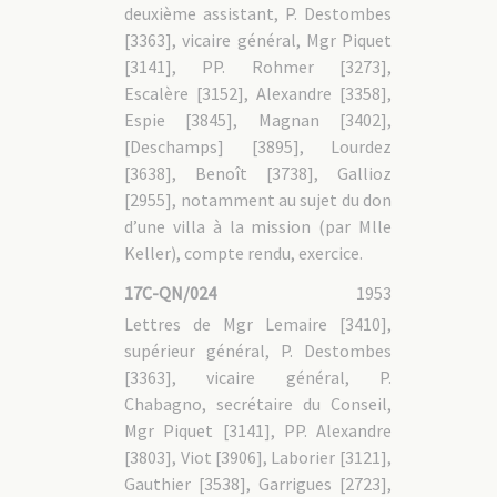
deuxième assistant, P. Destombes
[3363], vicaire général, Mgr Piquet
[3141], PP. Rohmer [3273],
Escalère [3152], Alexandre [3358],
Espie [3845], Magnan [3402],
[Deschamps] [3895], Lourdez
[3638], Benoît [3738], Gallioz
[2955], notamment au sujet du don
d’une villa à la mission (par Mlle
Keller), compte rendu, exercice.
17C-QN/024
1953
Lettres de Mgr Lemaire [3410],
supérieur général, P. Destombes
[3363], vicaire général, P.
Chabagno, secrétaire du Conseil,
Mgr Piquet [3141], PP. Alexandre
[3803], Viot [3906], Laborier [3121],
Gauthier [3538], Garrigues [2723],