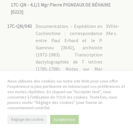
17C-QN - 4.1/1 Mgr Pierre PIGNEAUX DE BÉHAINE
[0223]
17C-QN/043
Documentation. – Expédition en
XVIIIe-
Cochinchine : correspondance
XXe s.
entre Paul Erhard et le P.
Guennou [3641], archiviste
(1972-1983). Transcription
dactylographiée de 7 lettres
(1785-1788). Notes sur Mgr
d'Adran, renseignements
Nous utilisons des cookies sur notre site Web pour vous offrir
biographiques : correspondance
l'expérience la plus pertinente en mémorisant vos préférences et
entre le P. Sy, archiviste, et R.
vos visites répétées. En cliquant sur "Accepter tout", vous
consentez à l'utilisation de TOUS les cookies. Toutefois, vous
Derche, professeur au lycée
pouvez visiter "Réglage des cookies" pour fournir un
Carnot, au sujet des armoiries et
consentement contrôlé.
date d’entrée au Séminaire de
Mgr Pigneaux de Béhaine (1935-
Réglage des cookies
Accepter tout
1938) ; livre de Georges Taboulet