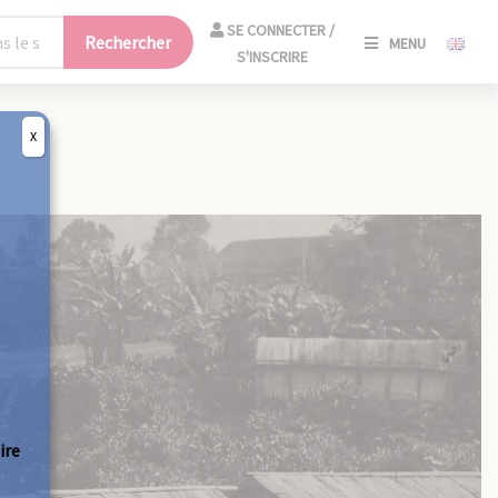
SE
SE CONNECTER /
Rechercher
MENU
CONNECT
S'INSCRIRE
/
S'INSCRIR
X
FERM
ire