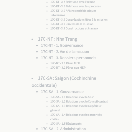
17C-KT - 3.4 Relations avec l'armée
17C-KT - 3.5 Relations avec les procures
17C-KT - 3.6 Affaires ecclésiastiques
intérieures
17C-KT - 3.7 Congrégations liées à la mission
17C-KT - 3.8 Œuvres de la mission
17C-KT - 3.9 Constructions et travaux
17C-NT : Nha Trang
17C-NT - 1. Gouvernance
17C-NT - 2. Vie de la mission
17C-NT - 3. Dossiers personnels
17C-NT - 3.1 Pères MEP
17C-NT - 3.2 Pères non MEP
17C-SA : Saigon (Cochinchine
occidentale)
17C-SA - 1. Gouvernance
17C-SA - 1.1 Relations avec la SCPF
17C-SA - 1.2 Relations avec le Conseil central
17C-SA - 1.3 Relations avec le Supérieur
général
17C-SA - 1.4 Relations avec les autorités
civiles
17C-SA - 1.5 Règlements
17C-SA - 2. Administration