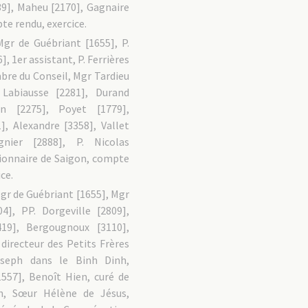
39], Maheu [2170], Gagnaire
te rendu, exercice.
Mgr de Guébriant [1655], P.
, 1er assistant, P. Ferrières
bre du Conseil, Mgr Tardieu
 Labiausse [2281], Durand
an [2275], Poyet [1779],
], Alexandre [3358], Vallet
gnier [2888], P. Nicolas
sionnaire de Saigon, compte
ce.
gr de Guébriant [1655], Mgr
04], PP. Dorgeville [2809],
419], Bergougnoux [3110],
 directeur des Petits Frères
oseph dans le Binh Dinh,
557], Benoît Hien, curé de
, Sœur Hélène de Jésus,