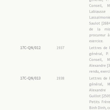
Conseil, 
Labiausse
Lassalmonie
Saulot [2684
de la mis
procureur à
exercice.
17C-QN/012
1937
Lettres de 
général, P
Conseil, 
Alexandre [3
rendu, exerci
17C-QN/013
1938
Lettres de 
général, 
Alexandre 
Guillot [2509
Petits Frèr
Binh Dinh, c