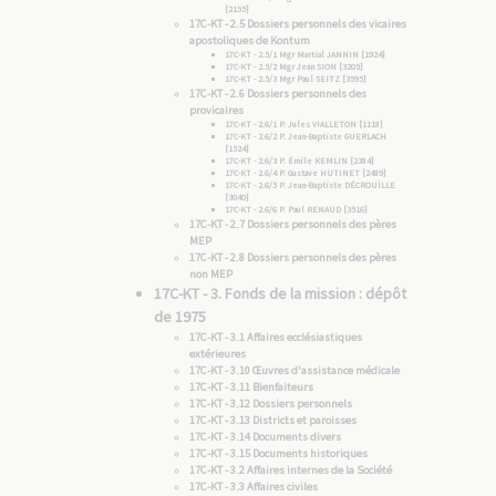
[2155]
17C-KT - 2.5 Dossiers personnels des vicaires
apostoliques de Kontum
17C-KT - 2.5/1 Mgr Martial JANNIN [1924]
17C-KT - 2.5/2 Mgr Jean SION [3205]
17C-KT - 2.5/3 Mgr Paul SEITZ [3595]
17C-KT - 2.6 Dossiers personnels des
provicaires
17C-KT - 2.6/1 P. Jules VIALLETON [1118]
17C-KT - 2.6/2 P. Jean-Baptiste GUERLACH
[1524]
17C-KT - 2.6/3 P. Émile KEMLIN [2384]
17C-KT - 2.6/4 P. Gustave HUTINET [2489]
17C-KT - 2.6/5 P. Jean-Baptiste DÉCROUÏLLE
[3040]
17C-KT - 2.6/6 P. Paul RENAUD [3516]
17C-KT - 2.7 Dossiers personnels des pères
MEP
17C-KT - 2.8 Dossiers personnels des pères
non MEP
17C-KT - 3. Fonds de la mission : dépôt
de 1975
17C-KT - 3.1 Affaires ecclésiastiques
extérieures
17C-KT - 3.10 Œuvres d'assistance médicale
17C-KT - 3.11 Bienfaiteurs
17C-KT - 3.12 Dossiers personnels
17C-KT - 3.13 Districts et paroisses
17C-KT - 3.14 Documents divers
17C-KT - 3.15 Documents historiques
17C-KT - 3.2 Affaires internes de la Société
17C-KT - 3.3 Affaires civiles