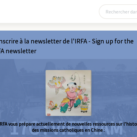
nscrire à la newsletter de l'IRFA - Sign up for the
FA newsletter
17C : VIETNAM
IRFA vous prépare actuellement de nouvelles ressources sur l’histo
des missions catholiques en Chine :