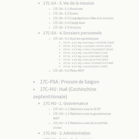
17C-SA - 3. Vie de la mission
17C-SA - 3.1 Paroisses
17C-SA - 3.2 Écoles
17C-SA - 3.3 Congrégations liées à la mission
17C-SA - 3.4 Clergé local
17C-SA - 3.5 Histoire
17C-SA - 4. Dossiers personnels
17C-SA - 4.1 Vicaires apostoliques
17C-SA - 4.1/1 Mgr Dominique LEFEBVRE [0418]
17C-SA - 4.1/2 Mgr Jean-Claude MICHE [0423]
17C-SA - 4.1/3 Mgr Isidore COLOMBERT [0830]
17C-SA - 4.1/4 Mgr Jean DÉPIERRE [1442]
17C-SA - 4.1/5 Mgr Lucien MOSSARD [1299]
17C-SA - 4.1/6 Mgr Victor QUINTON [1880]
17C-SA - 4.1/7 Mgr Isidore DUMORTIER [2406]
17C-SA - 4.1/8 Mgr Jean CASSAIGNE [3300]
17C-SA - 4.2 Pères MEP
17C-PSA : Procure de Saigon
17C-HU : Hué (Cochinchine
septentrionale)
17C-HU - 1. Gouvernance
17C-HU - 1.1 Relations avec la SCPF
17C-HU - 1.2 Relations avec la gouvernance
MEP
17C-HU - 1.3 Relations avec les autorités
civiles
17C-HU - 2. Administration