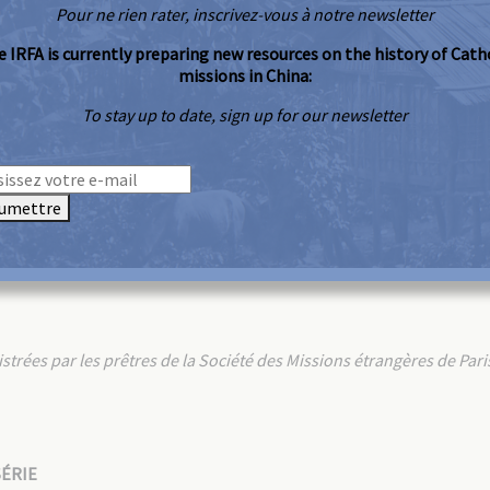
Pour ne rien rater, inscrivez-vous à notre newsletter
 IRFA is currently preparing new resources on the history of Cath
missions in China:
To stay up to date, sign up for our newsletter
umettre
́es par les prêtres de la Société des Missions étrangères de Pari
ÉRIE