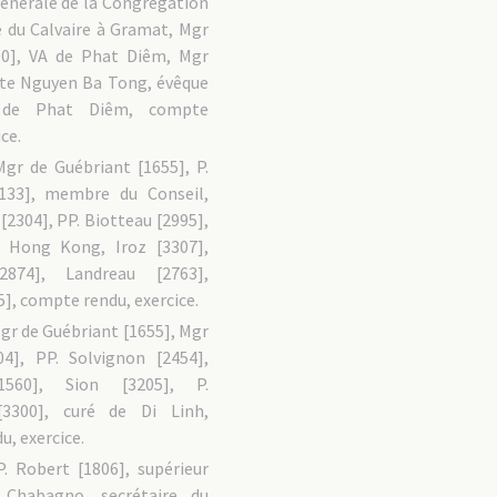
générale de la Congrégation
du Calvaire à Gramat, Mgr
50], VA de Phat Diêm, Mgr
te Nguyen Ba Tong, évêque
r de Phat Diêm, compte
ce.
Mgr de Guébriant [1655], P.
3133], membre du Conseil,
[2304], PP. Biotteau [2995],
à Hong Kong, Iroz [3307],
2874], Landreau [2763],
], compte rendu, exercice.
gr de Guébriant [1655], Mgr
04], PP. Solvignon [2454],
[1560], Sion [3205], P.
[3300], curé de Di Linh,
, exercice.
P. Robert [1806], supérieur
. Chabagno, secrétaire du