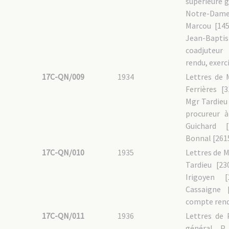
supérieure 
Notre-Dame 
Marcou [14
Jean-Baptis
coadjuteu
rendu, exerci
17C-QN/009
1934
Lettres de 
Ferrières [
Mgr Tardieu 
procureur 
Guichard [
Bonnal [2615
17C-QN/010
1935
Lettres de M
Tardieu [23
Irigoyen 
Cassaigne 
compte rendu
17C-QN/011
1936
Lettres de 
général, P