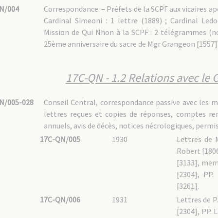
N/004
Correspondance. – Préfets de la SCPF aux vicaires a
Cardinal Simeoni : 1 lettre (1889) ; Cardinal Ledo
Mission de Qui Nhon à la SCPF : 2 télégrammes (
25ème anniversaire du sacre de Mgr Grangeon [1557],
17C-QN - 1.2 Relations avec le C
N/005-028
Conseil Central, correspondance passive avec les m
lettres reçues et copies de réponses, comptes re
annuels, avis de décès, notices nécrologiques, permi
17C-QN/005
1930
Lettres de 
Robert [1806]
[3133], mem
[2304], PP.
[3261].
17C-QN/006
1931
Lettres de P
[2304], PP. 