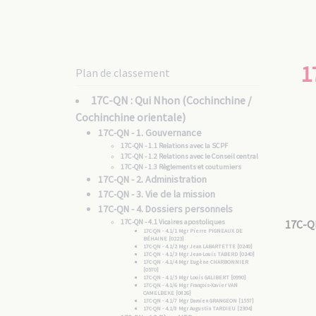
1
Plan de classement
17C-QN : Qui Nhon (Cochinchine /
Cochinchine orientale)
17C-QN - 1. Gouvernance
17C-QN - 1.1 Relations avec la SCPF
17C-QN - 1.2 Relations avec le Conseil central
17C-QN - 1.3 Règlements et coutumiers
17C-QN - 2. Administration
17C-QN - 3. Vie de la mission
17C-QN - 4. Dossiers personnels
17C-QN - 4.1 Vicaires apostoliques
17C-Q
17C-QN - 4.1/1 Mgr Pierre PIGNEAUX DE
BÉHAINE [0223]
17C-QN - 4.1/2 Mgr Jean LABARTETTE [0240]
17C-QN - 4.1/3 Mgr Jean-Louis TABERD [0340]
17C-QN - 4.1/4 Mgr Eugène CHARBONNIER
[0570]
17C-QN - 4.1/5 Mgr Louis GALIBERT [0990]
17C-QN - 4.1/6 Mgr François-Xavier VAN
CAMELBEKE [0826]
17C-QN - 4.1/7 Mgr Damien GRANGEON [1557]
17C-QN - 4.1/8 Mgr Augustin TARDIEU [2304]