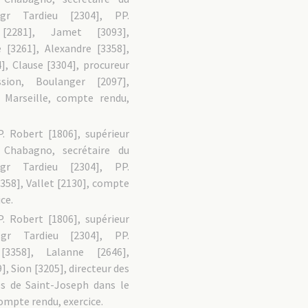
Mgr Tardieu [2304], PP.
 [2281], Jamet [3093],
 [3261], Alexandre [3358],
], Clause [3304], procureur
sion, Boulanger [2097],
 Marseille, compte rendu,
P. Robert [1806], supérieur
. Chabagno, secrétaire du
Mgr Tardieu [2304], PP.
358], Vallet [2130], compte
ce.
P. Robert [1806], supérieur
Mgr Tardieu [2304], PP.
[3358], Lalanne [2646],
], Sion [3205], directeur des
es de Saint-Joseph dans le
ompte rendu, exercice.