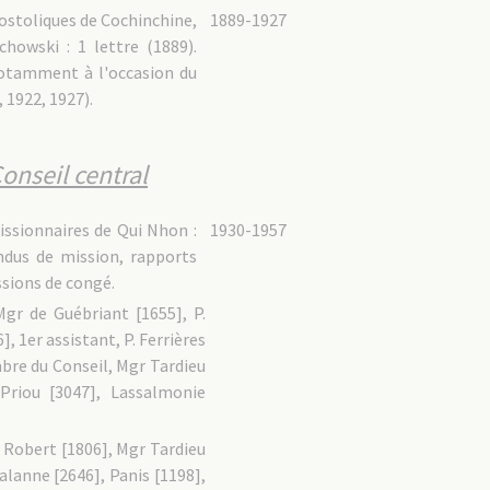
postoliques de Cochinchine,
1889-1927
chowski : 1 lettre (1889).
notamment à l'occasion du
 1922, 1927).
onseil central
issionnaires de Qui Nhon :
1930-1957
ndus de mission, rapports
ssions de congé.
Mgr de Guébriant [1655], P.
, 1er assistant, P. Ferrières
bre du Conseil, Mgr Tardieu
 Priou [3047], Lassalmonie
. Robert [1806], Mgr Tardieu
Lalanne [2646], Panis [1198],