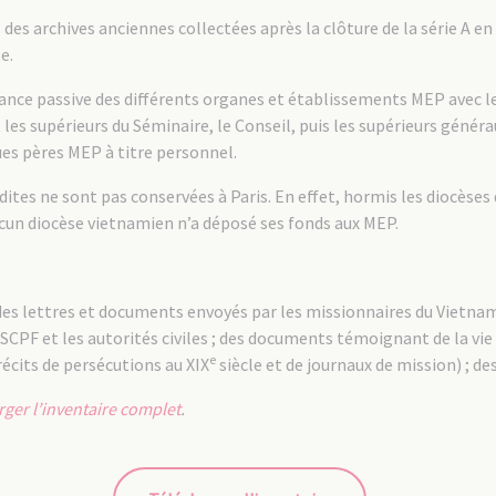
s des archives anciennes collectées après la clôture de la série A 
e.
ance passive des différents organes et établissements MEP avec 
s supérieurs du Séminaire, le Conseil, puis les supérieurs généra
es pères MEP à titre personnel.
tes ne sont pas conservées à Paris. En effet, hormis les diocèses
cun diocèse vietnamien n’a déposé ses fonds aux MEP.
 des lettres et documents envoyés par les missionnaires du Vietn
CPF et les autorités civiles ; des documents témoignant de la vie 
e
écits de persécutions au XIX
siècle et de journaux de mission) ; de
rger l’inventaire complet
.