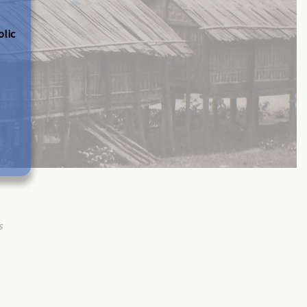
olic
s