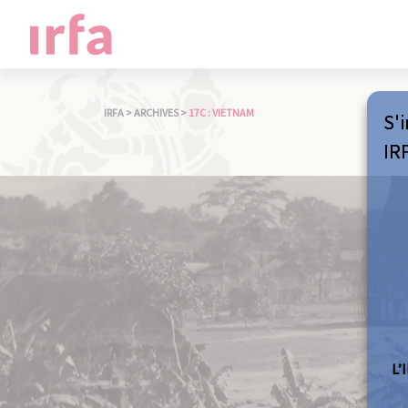
IRFA
>
ARCHIVES
>
17C : VIETNAM
S'i
IR
L’