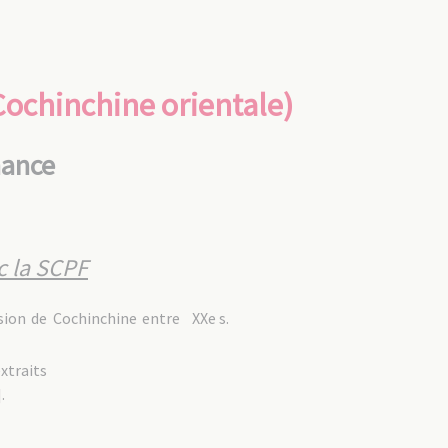
Cochinchine orientale)
nance
c la SCPF
sion de Cochinchine entre
XXe s.
xtraits
.