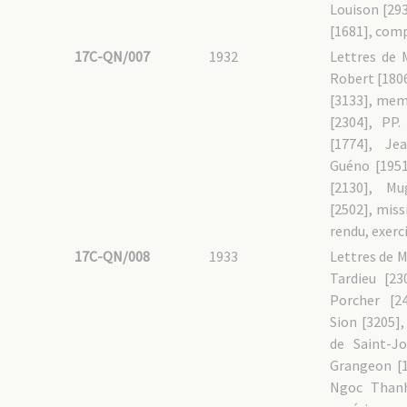
Louison [29
[1681], comp
17C-QN/007
1932
Lettres de 
Robert [1806]
[3133], mem
[2304], PP.
[1774], Je
Guéno [1951
[2130], Mu
[2502], mis
rendu, exerci
17C-QN/008
1933
Lettres de M
Tardieu [23
Porcher [2
Sion [3205],
de Saint-J
Grangeon [1
Ngoc Thanh