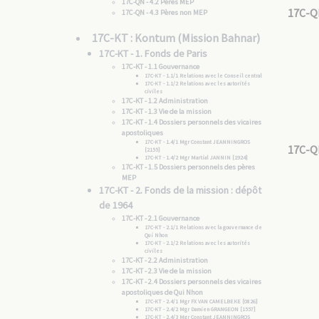
17C-QN - 4.2 Pères MEP
17C-Q
17C-QN - 4.3 Pères non MEP
17C-KT : Kontum (Mission Bahnar)
17C-KT - 1. Fonds de Paris
17C-KT - 1.1 Gouvernance
17C-KT - 1.1/1 Relations avec le Conseil central
17C-KT - 1.1/2 Relations avec les autorités
civiles
17C-KT - 1.2 Administration
17C-KT - 1.3 Vie de la mission
17C-KT - 1.4 Dossiers personnels des vicaires
apostoliques
17C-KT - 1.4/1 Mgr Constant JEANNINGROS
17C-Q
[2155]
17C-KT - 1.4/2 Mgr Martial JANNIN [1924]
17C-KT - 1.5 Dossiers personnels des pères
MEP
17C-KT - 2. Fonds de la mission : dépôt
de 1964
17C-KT - 2.1 Gouvernance
17C-KT - 2.1/1 Relations avec la gouvernance de
Qui Nhon
17C-KT - 2.1/2 Relations avec les autorités
civiles
17C-KT - 2.2 Administration
17C-KT - 2.3 Vie de la mission
17C-KT - 2.4 Dossiers personnels des vicaires
apostoliques de Qui Nhon
17C-KT - 2.4/1 Mgr FX VAN CAMELBEKE [0826]
17C-KT - 2.4/2 Mgr Damien GRANGEON [1557]
17C-KT - 2.4/3 Mgr Constant JEANNINGROS