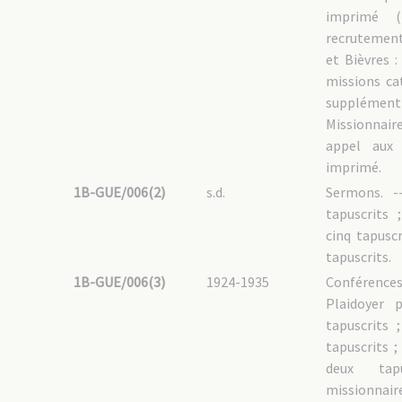
imprimé (
recrutement
et Bièvres :
missions ca
supplémen
Missionnair
appel aux 
imprimé.
1B-GUE/006(2)
s.d.
Sermons. -
tapuscrits 
cinq tapuscr
tapuscrits.
1B-GUE/006(3)
1924-1935
Conférenc
Plaidoyer 
tapuscrits 
tapuscrits ;
deux tapu
missionna