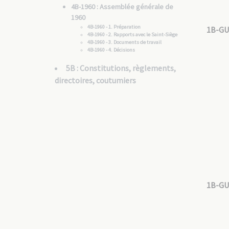
4B-1960 : Assemblée générale de
1960
4B-1960 - 1. Préparation
1B-GU
4B-1960 - 2. Rapports avec le Saint-Siège
4B-1960 - 3. Documents de travail
4B-1960 - 4. Décisions
5B : Constitutions, règlements,
directoires, coutumiers
1B-GU