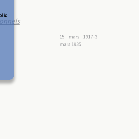
olic
sonnels
15 mars 1917-3
mars 1935