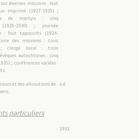
sur diverses missions : huit
 un imprimé (1927-1935) ;
ues de martyrs : cinq
s (1925-1930) ; journée
e : huit tapuscrits (1924-
toire des missions : trois
 ; clergé local : trois
 évêques autochtones : cinq
1935) ; conférences variées :
ts.
scours et des allocutions de
s.d.
vers.
ts particuliers
1932