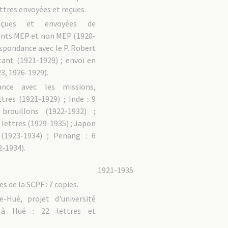
ettres envoyées et reçues.
eçues et envoyées de
nts MEP et non MEP (1920-
espondance avec le P. Robert
tant (1921-1929) ; envoi en
3, 1926-1929).
ance avec les missions,
ttres (1921-1929) ; Inde : 9
 brouillons (1922-1932) ;
7 lettres (1929-1935) ; Japon
 (1923-1934) ; Penang : 6
2-1934).
1921-1935
s de la SCPF : 7 copies.
le-Hué, projet d'université
e à Hué : 22 lettres et