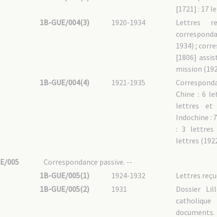
[1721] : 17 l
1B-GUE/004(3)
1920-1934
Lettres r
corresponda
1934) ; corr
[1806] assis
mission (192
1B-GUE/004(4)
1921-1935
Correspond
Chine : 6 le
lettres et
Indochine : 
: 3 lettres
lettres (192
E/005
Correspondance passive. --
1B-GUE/005(1)
1924-1932
Lettres reçue
1B-GUE/005(2)
1931
Dossier Lil
catholiqu
documents.