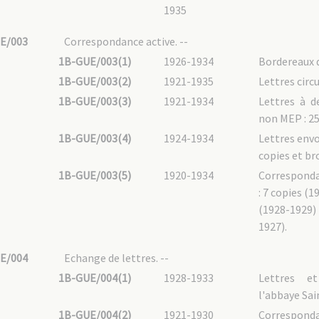
1935
E/003
Correspondance active. --
1B-GUE/003(1)
1926-1934
Bordereaux d
1B-GUE/003(2)
1921-1935
Lettres circu
1B-GUE/003(3)
1921-1934
Lettres à 
non MEP : 25
1B-GUE/003(4)
1924-1934
Lettres envo
copies et br
1B-GUE/003(5)
1920-1934
Corresponda
: 7 copies (1
(1928-1929) 
1927).
E/004
Echange de lettres. --
1B-GUE/004(1)
1928-1933
Lettres e
l'abbaye Sa
1B-GUE/004(2)
1921-1930
Correspond