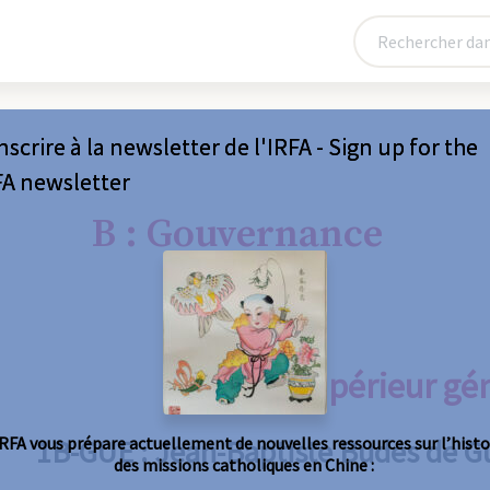
nscrire à la newsletter de l'IRFA - Sign up for the
FA newsletter
B : Gouvernance
1B : Supérieur gé
IRFA vous prépare actuellement de nouvelles ressources sur l’histo
1B-GUE : Jean-Baptiste Budes de G
des missions catholiques en Chine :