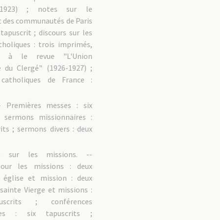
1923) ; notes sur le
 des communautés de Paris
 tapuscrit ; discours sur les
tholiques : trois imprimés,
t à le revue "L'Union
e du Clergé" (1926-1927) ;
catholiques de France :
- Premières messes : six
; sermons missionnaires :
its ; sermons divers : deux
es sur les missions. --
pour les missions : deux
; église et mission : deux
 sainte Vierge et missions :
scrits ; conférences
ires : six tapuscrits ;