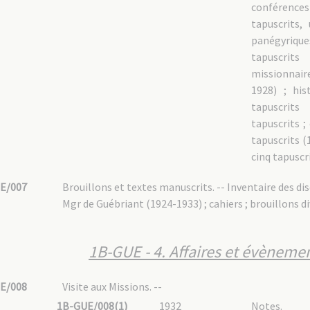
conférences 
tapuscrits,
panégyriq
tapuscrit
missionnair
1928) ; his
tapuscrits
tapuscrits ;
tapuscrits (
cinq tapuscri
E/007
Brouillons et textes manuscrits. -- Inventaire des di
Mgr de Guébriant (1924-1933) ; cahiers ; brouillons di
1B-GUE - 4. Affaires et évènemen
E/008
Visite aux Missions. --
1B-GUE/008(1)
1932
Notes.