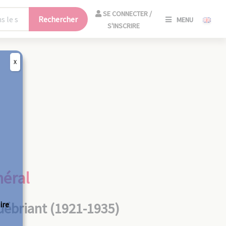
SE
SE CONNECTER /
Rechercher
MENU
CONNECT
S'INSCRIRE
/
S'INSCRIR
X
FERM
néral
ire
uébriant (1921-1935)