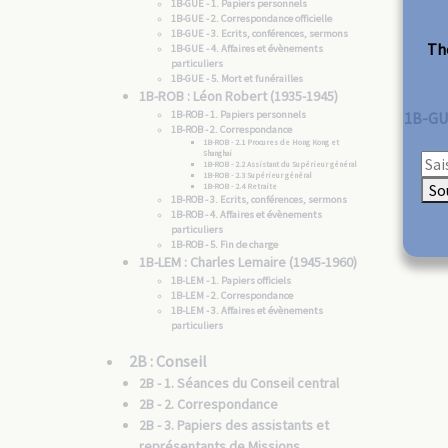
1B-GUE - 1. Papiers personnels
1B-GUE - 2. Correspondance officielle
1B-GUE - 3. Ecrits, conférences, sermons
The
1B-GUE - 4. Affaires et évènements
particuliers
1B-GUE - 5. Mort et funérailles
1B-ROB : Léon Robert (1935-1945)
1B-ROB - 1. Papiers personnels
1B-GU
1B-ROB - 2. Correspondance
1B-ROB - 2.1 Procures de Hong Kong et
Shanghai
1B-ROB - 2.2 Assistant du Supérieur général
1B-ROB - 2.3 Supérieur général
So
1B-ROB - 2.4 Retraite
1B-ROB - 3. Ecrits, conférences, sermons
1B-ROB - 4. Affaires et évènements
particuliers
1B-ROB - 5. Fin de charge
1B-LEM : Charles Lemaire (1945-1960)
1B-LEM - 1. Papiers officiels
1B-LEM - 2. Correspondance
1B-LEM - 3. Affaires et évènements
particuliers
2B : Conseil
2B - 1. Séances du Conseil central
2B - 2. Correspondance
2B - 3. Papiers des assistants et
représentants de Missions