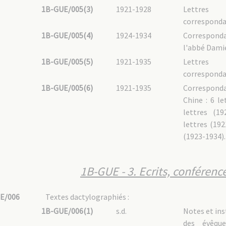
1B-GUE/005(3)
1921-1928
Lettres
corresponda
1B-GUE/005(4)
1924-1934
Correspon
l'abbé Damie
1B-GUE/005(5)
1921-1935
Lettres
corresponda
1B-GUE/005(6)
1921-1935
Correspond
Chine : 6 le
lettres (19
lettres (192
(1923-1934).
1B-GUE - 3. Ecrits, conféren
E/006
Textes dactylographiés :
1B-GUE/006(1)
s.d.
Notes et ins
des évêqu