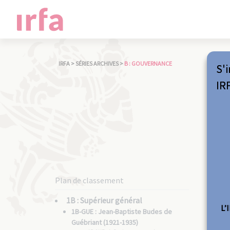
IRFA
>
SÉRIES ARCHIVES
>
B : GOUVERNANCE
S'i
IR
Plan de classement
1B : Supérieur général
L’
1B-GUE : Jean-Baptiste Budes de
Guébriant (1921-1935)