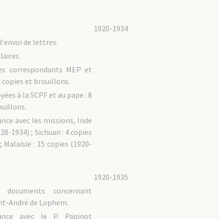
1920-1934
'envoi de lettres.
laires.
des correspondants MEP et
 copies et brouillons.
yées à la SCPF et au pape : 8
ouillons.
nce avec les missions, Inde
928-1934) ; Sichuan : 4 copies
; Malaisie : 15 copies (1920-
1920-1935
t documents concernant
int-André de Lophem.
ance avec le P. Papinot