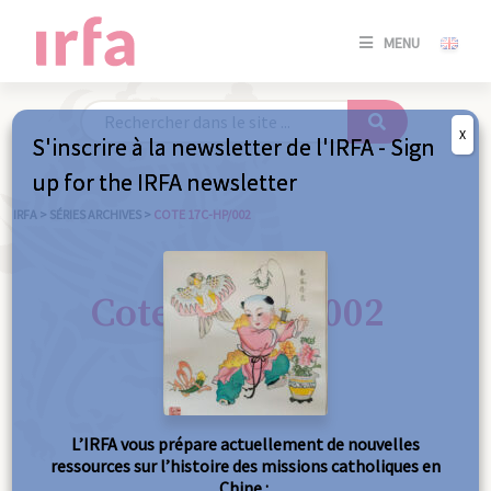
SE
MENU
CONNE
/
S'INSC
X
S'inscrire à la newsletter de l'IRFA - Sign
SE
up for the IRFA newsletter
CONNE
/ S'INSC
IRFA
>
SÉRIES ARCHIVES
>
COTE 17C-HP/002
FE
Cote 17C-HP/002
L’IRFA vous prépare actuellement de nouvelles
ressources sur l’histoire des missions catholiques en
Chine :