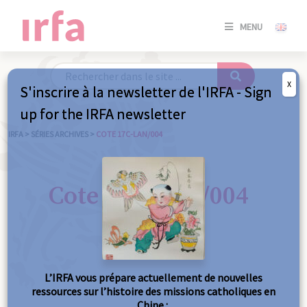
SE
MENU
CONNE
/
S'INSC
X
S'inscrire à la newsletter de l'IRFA - Sign
SE
up for the IRFA newsletter
CONNE
/ S'INSC
IRFA
>
SÉRIES ARCHIVES
>
COTE 17C-LAN/004
FE
Cote 17C-LAN/004
L’IRFA vous prépare actuellement de nouvelles
ressources sur l’histoire des missions catholiques en
Chine :