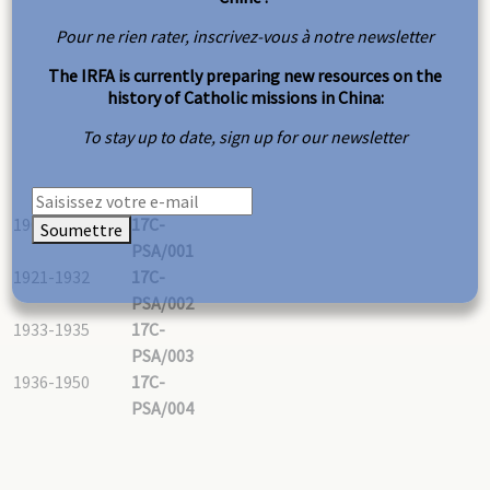
Pour ne rien rater, inscrivez-vous à notre newsletter
The IRFA is currently preparing new resources on the
history of Catholic missions in China:
To stay up to date, sign up for our newsletter
1902-1920
17C-
Soumettre
PSA/001
1921-1932
17C-
PSA/002
1933-1935
17C-
PSA/003
1936-1950
17C-
PSA/004