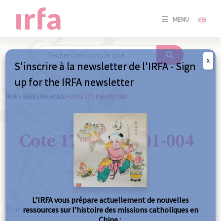
SE
MENU
CONNE
/
S'INSC
X
S'inscrire à la newsletter de l'IRFA - Sign
SE
up for the IRFA newsletter
CONNE
/ S'INSC
IRFA
>
SÉRIES ARCHIVES
>
COTE 17C-PSA/001-004
FE
Cote 17C-PSA/001-004
L’IRFA vous prépare actuellement de nouvelles
Plan de classement
ressources sur l’histoire des missions catholiques en
Chine :