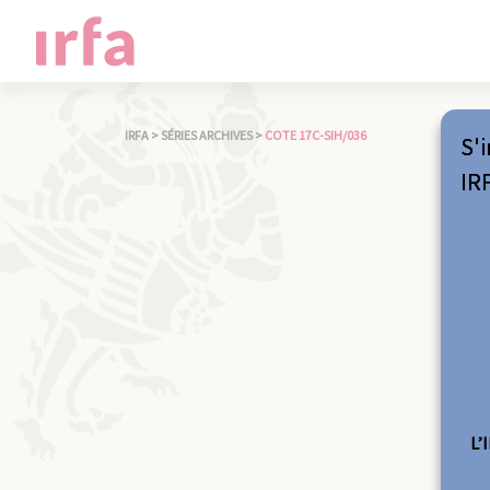
IRFA
>
SÉRIES ARCHIVES
>
COTE 17C-SIH/036
S'i
IR
L’