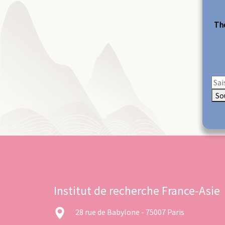
The
So
Institut de recherche France-Asie
28 rue de Babylone - 75007 Paris