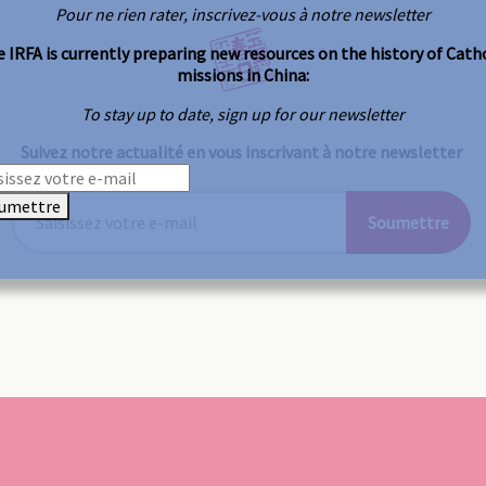
Pour ne rien rater, inscrivez-vous à notre newsletter
 IRFA is currently preparing new resources on the history of Cath
missions in China:
To stay up to date, sign up for our newsletter
Suivez notre actualité en vous inscrivant à notre newsletter
umettre
Soumettre