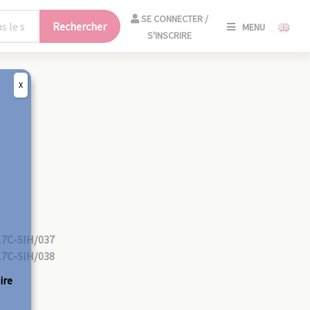
SE
SE CONNECTER /
Rechercher
MENU
CONNECT
S'INSCRIRE
/
S'INSCRIR
X
FERM
17C-SIH/037
17C-SIH/038
ire