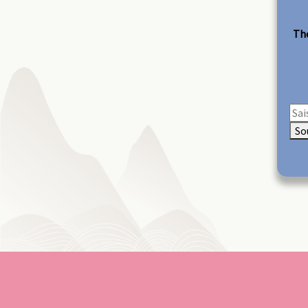
The
So