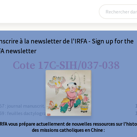
nscrire à la newsletter de l'IRFA - Sign up for the
FA newsletter
Cote 17C-SIH/037-038
7 : journal manuscrit.
9 : feuilles dactylographiées.
IRFA vous prépare actuellement de nouvelles ressources sur l’histo
des missions catholiques en Chine :