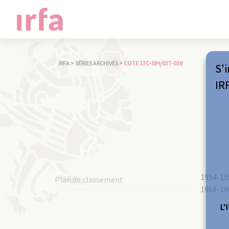
IRFA
>
SÉRIES ARCHIVES
>
COTE 17C-SIH/037-038
S'i
IR
1954-195
Plan de classement
1968-196
L’