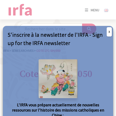
SE
MENU
CONNE
/
S'INSC
X
S'inscrire à la newsletter de l'IRFA - Sign
SE
up for the IRFA newsletter
CONNE
/ S'INSC
IRFA
>
SÉRIES ARCHIVES
>
COTE 17C-SIH/050
FE
Cote 17C-SIH/050
L’IRFA vous prépare actuellement de nouvelles
ressources sur l’histoire des missions catholiques en
Chine :