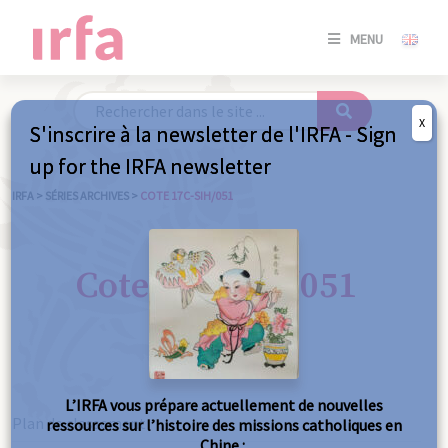
SE
MENU
CONNE
/
S'INSC
X
S'inscrire à la newsletter de l'IRFA - Sign
SE
up for the IRFA newsletter
CONNE
/ S'INSC
IRFA
>
SÉRIES ARCHIVES
>
COTE 17C-SIH/051
FE
Cote 17C-SIH/051
L’IRFA vous prépare actuellement de nouvelles
Plan de classement
ressources sur l’histoire des missions catholiques en
Chine :