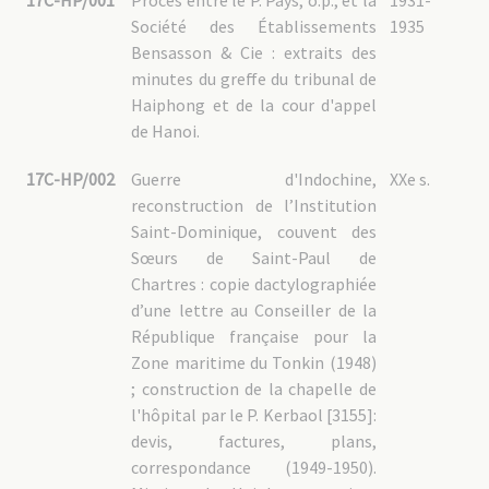
17C-HP/001
Procès entre le P. Pays, o.p., et la
1931-
Société des Établissements
1935
Bensasson & Cie : extraits des
minutes du greffe du tribunal de
Haiphong et de la cour d'appel
de Hanoi.
17C-HP/002
Guerre d'Indochine,
XXe s.
reconstruction de l’Institution
Saint-Dominique, couvent des
Sœurs de Saint-Paul de
Chartres : copie dactylographiée
d’une lettre au Conseiller de la
République française pour la
Zone maritime du Tonkin (1948)
; construction de la chapelle de
l'hôpital par le P. Kerbaol [3155]:
devis, factures, plans,
correspondance (1949-1950).