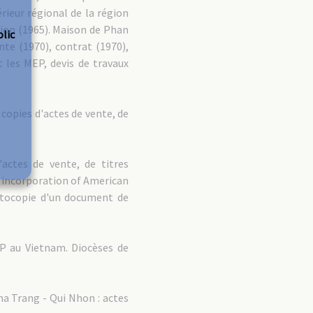
rieur régional de la région
ion (1965). Maison de Phan
olic
te (1970), contrat (1970),
 les MEP, devis de travaux
copies d'actes de vente, de
actes de vente, de titres
f incorporation of American
hotocopie d'un document de
EP au Vietnam. Diocèses de
a Trang - Qui Nhon : actes