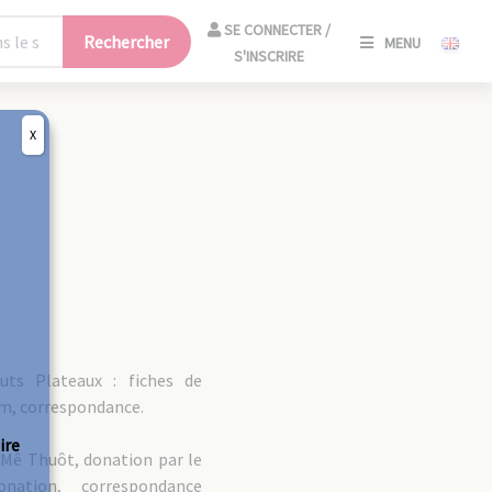
SE
SE CONNECTER /
Rechercher
MENU
CONNECT
S'INSCRIRE
/
S'INSCRIR
X
FERM
uts Plateaux : fiches de
am, correspondance.
ire
Mê Thuôt, donation par le
ation, correspondance