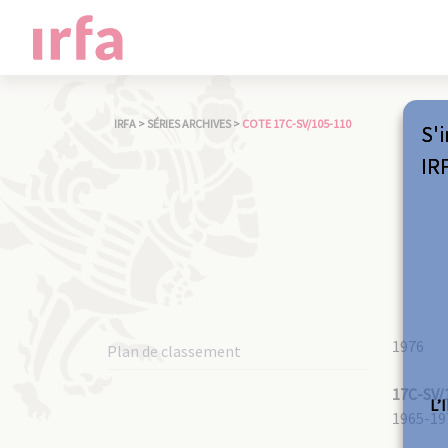
IRFA
>
SÉRIES ARCHIVES
>
COTE 17C-SV/105-110
S'i
IR
1976
Plan de classement
17C-SV/
L’
1965-19