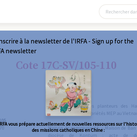
nscrire à la newsletter de l'IRFA - Sign up for the
FA newsletter
Cote 17C-SV/105-110
Comité français des planteurs des Ha
déclarations des propriétés MEP au Vietn
105
IRFA vous prépare actuellement de nouvelles ressources sur l’histo
70
Maison de communauté. – Maison de Ban 
des missions catholiques en Chine :
diocèse de Kontum : acte de don