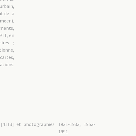
urbain,
t de la
meen),
uments,
911, en
ires ;
enne,
cartes,
ations.
[4113] et photographies
1931-1933, 1953-
1991