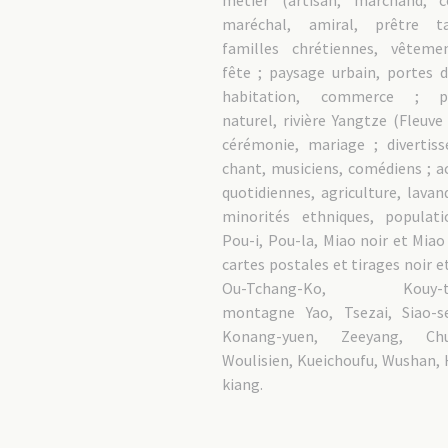
métier (artisan, marchand, co
maréchal, amiral, prêtre tao
familles chrétiennes, vêteme
fête ; paysage urbain, portes de
habitation, commerce ; p
naturel, rivière Yangtze (Fleuve 
cérémonie, mariage ; divertis
chant, musiciens, comédiens ; ac
quotidiennes, agriculture, lavand
minorités ethniques, populati
Pou-i, Pou-la, Miao noir et Miao 
cartes postales et tirages noir e
Ou-Tchang-Ko, Kouy-tc
montagne Yao, Tsezai, Siao-s
Konang-yuen, Zeeyang, Chu
Woulisien, Kueichoufu, Wushan,
kiang.