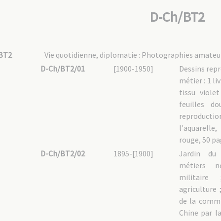
D-Ch/BT2
BT2
Vie quotidienne, diplomatie : Photographies amateu
D-Ch/BT2/01
[1900-1950]
Dessins repr
métier : 1 l
tissu violet
feuilles d
reproducti
l'aquarell
rouge, 50 pa
D-Ch/BT2/02
1895-[1900]
Jardin du 
métiers n
militaire 
agriculture
de la commi
Chine par 