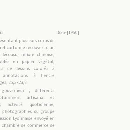
rs
1895-[1950]
ésentant plusieurs corps de
ivret cartonné recouvert d'un
 décousu, reliure chinoise,
oublés en papier végétal,
ons de dessins colorés à
e, annotations à l'encre
ges, 25,3x23,8.
gouverneur ; différents
otamment artisanal et
; activité quotidienne,
 ; photographies du groupe
ssion Lyonnaise envoyé en
la chambre de commerce de