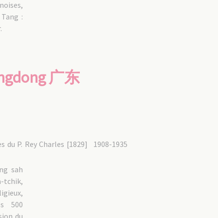
oises,
 Tang :
.
angdong 广东
 du P. Rey Charles [1829]
1908-1935
ong sah
a-tchik,
igieux,
es 500
sion du