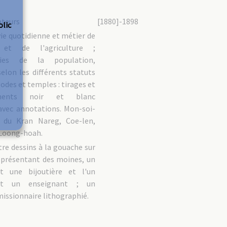
ateurs
[1880]-1898
olic
vie quotidienne et métier de
t et de l'agriculture ;
hies de la population,
elon les différents statuts
godes et temples : tirages et
ements noir et blanc
vec annotations. Mon-soi-
n du Kran Nareg, Coe-len,
Loong-hoah.
tre dessins à la gouache sur
représentant des moines, un
nt une bijoutière et l'un
ant un enseignant ; un
missionnaire lithographié.