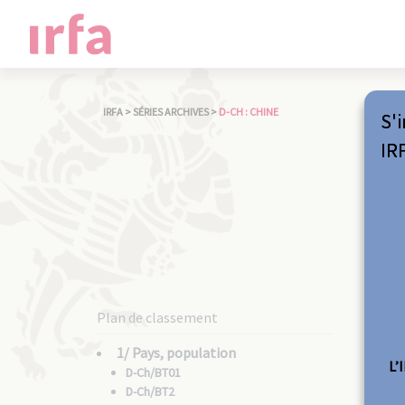
IRFA
>
SÉRIES ARCHIVES
>
D-CH : CHINE
S'i
IR
Plan de classement
1/ Pays, population
L’
D-Ch/BT01
D-Ch/BT2