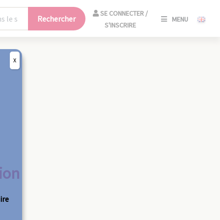
SE
SE CONNECTER /
Rechercher
MENU
CONNECT
S'INSCRIRE
/
S'INSCRIR
X
FERM
ion
ire