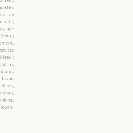
iffeur,
iste),
nts de
 ville,
aysage
Bleu) ;
sement,
tivités
ières ;
ons Yi,
blanc :
t blanc.
heou,
e-chan,
nking,
 Houan-