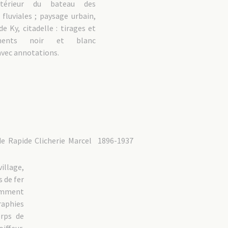
térieur du bateau des
fluviales ; paysage urbain,
de Ky, citadelle : tirages et
ements noir et blanc
vec annotations.
de Rapide Clicherie Marcel
1896-1937
llage,
 de fer
amment
raphies
orps de