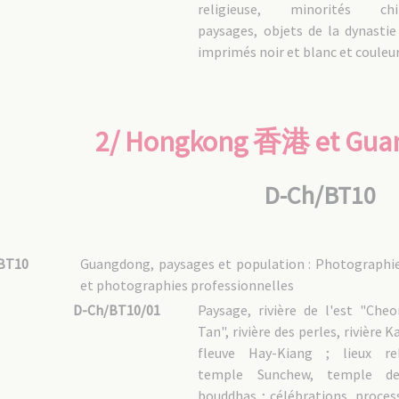
religieuse, minorités chin
paysages, objets de la dynastie
imprimés noir et blanc et couleur
2/ Hongkong 香港 et Gu
D-Ch/BT10
BT10
Guangdong, paysages et population : Photographies
et photographies professionnelles
D-Ch/BT10/01
Paysage, rivière de l'est "Che
Tan", rivière des perles, rivière K
fleuve Hay-Kiang ; lieux rel
temple Sunchew, temple d
bouddhas ; célébrations, proces