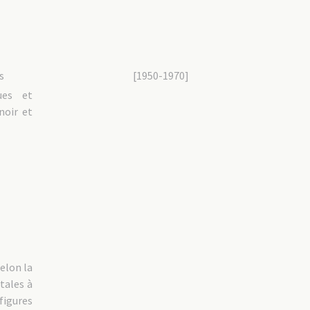
s
[1950-1970]
ues et
noir et
elon la
tales à
igures