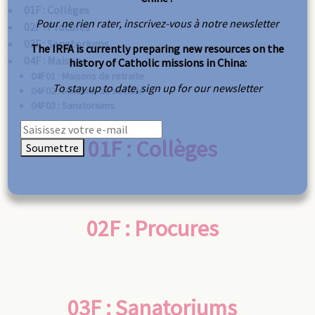
01F : Collèges
Pour ne rien rater, inscrivez-vous à notre newsletter
02F : Procures
03F : Sanatoriums
The IRFA is currently preparing new resources on the
04F : Maisons
history of Catholic missions in China:
04F01 : Maisons de retraite
To stay up to date, sign up for our newsletter
04F02 : Maisons de société
04F03 : Sanatoriums
05F : Séminaires
01F : Collèges
Soumettre
05F01 : Immaculée Conception (Bièvres)
05F01 : Paris
05F03 : Théophane Vénard (Beaupréau)
05F04 : Augustin Schoeffer (Ménil-Flin)
05F05 : Saint-Mesme
02F : Procures
05F06 : Meudon
06F : Imprimerie de Nazareth
07F : Sœurs des Missions étrangères
03F : Sanatoriums