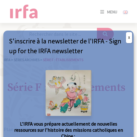
SE
MENU
CONNE
/
S'INSC
X
S'inscrire à la newsletter de l'IRFA - Sign
SE
up for the IRFA newsletter
CONNE
/ S'INSC
IRFA
>
SÉRIES ARCHIVES
>
SÉRIE F : ÉTABLISSEMENTS
FE
Série F : Établissements
L’IRFA vous prépare actuellement de nouvelles
Plan de classement
ressources sur l’histoire des missions catholiques en
Chine :