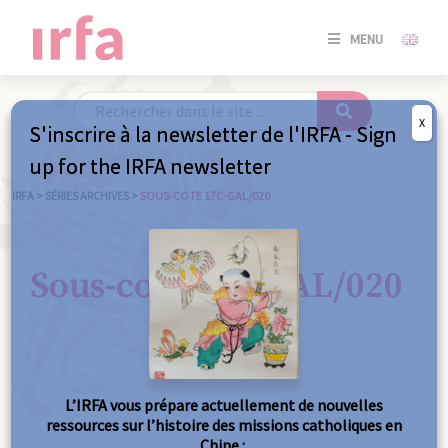
SE
MENU
CONNE
/
S'INSC
X
S'inscrire à la newsletter de l'IRFA - Sign
SE
up for the IRFA newsletter
CONNE
/ S'INSC
IRFA
>
SÉRIES ARCHIVES
>
SOUS-COTE 17C-GAL/020
FE
Sous-cote 17C-GAL/020
L’IRFA vous prépare actuellement de nouvelles
ressources sur l’histoire des missions catholiques en
Chine :