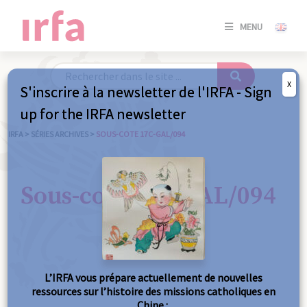
SE
MENU
CONNE
/
S'INSC
X
S'inscrire à la newsletter de l'IRFA - Sign
SE
up for the IRFA newsletter
CONNE
/ S'INSC
IRFA
>
SÉRIES ARCHIVES
>
SOUS-COTE 17C-GAL/094
FE
Sous-cote 17C-GAL/094
L’IRFA vous prépare actuellement de nouvelles
ressources sur l’histoire des missions catholiques en
Chine :