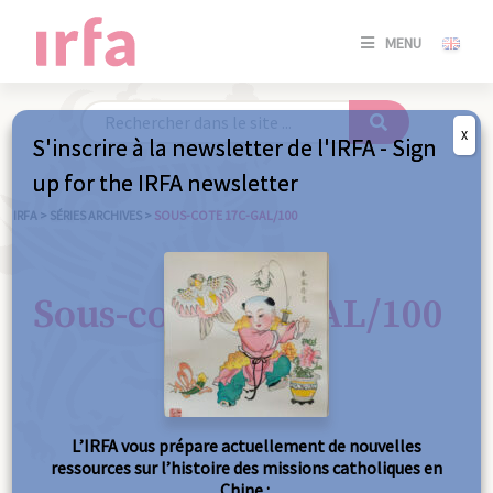
SE
MENU
CONNE
/
S'INSC
X
S'inscrire à la newsletter de l'IRFA - Sign
SE
up for the IRFA newsletter
CONNE
/ S'INSC
IRFA
>
SÉRIES ARCHIVES
>
SOUS-COTE 17C-GAL/100
FE
Sous-cote 17C-GAL/100
L’IRFA vous prépare actuellement de nouvelles
ressources sur l’histoire des missions catholiques en
Chine :