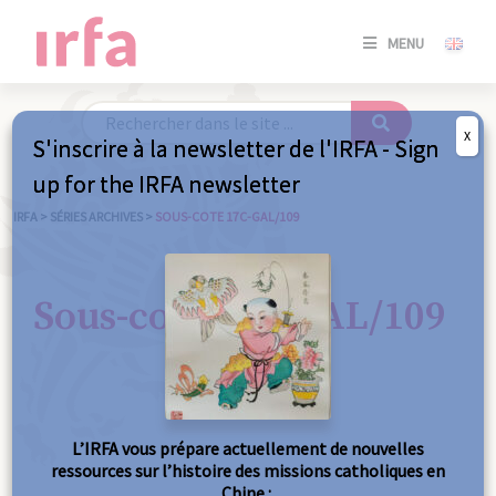
SE
MENU
CONNE
/
S'INSC
X
S'inscrire à la newsletter de l'IRFA - Sign
SE
up for the IRFA newsletter
CONNE
/ S'INSC
IRFA
>
SÉRIES ARCHIVES
>
SOUS-COTE 17C-GAL/109
FE
Sous-cote 17C-GAL/109
L’IRFA vous prépare actuellement de nouvelles
ressources sur l’histoire des missions catholiques en
Chine :