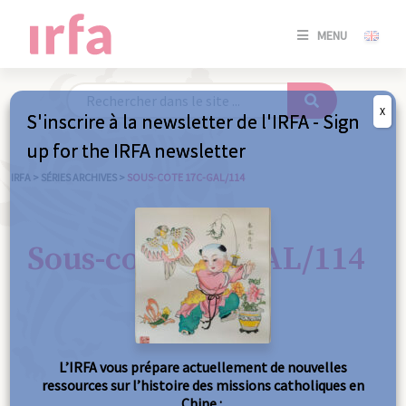
SE
MENU
CONNE
/
S'INSC
X
S'inscrire à la newsletter de l'IRFA - Sign
SE
up for the IRFA newsletter
CONNE
/ S'INSC
IRFA
>
SÉRIES ARCHIVES
>
SOUS-COTE 17C-GAL/114
FE
Sous-cote 17C-GAL/114
L’IRFA vous prépare actuellement de nouvelles
ressources sur l’histoire des missions catholiques en
Chine :