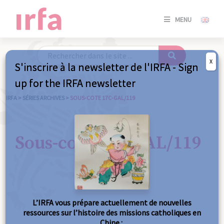
SE
MENU
CONNE
/
S'INSC
X
S'inscrire à la newsletter de l'IRFA - Sign
SE
up for the IRFA newsletter
CONNE
/ S'INSC
IRFA
>
SÉRIES ARCHIVES
>
SOUS-COTE 17C-GAL/119
FE
Sous-cote 17C-GAL/119
L’IRFA vous prépare actuellement de nouvelles
ressources sur l’histoire des missions catholiques en
Chine :