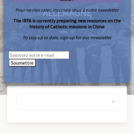
Pour ne rien rater, inscrivez-vous à notre newsletter
ALLEMAGNE
The IRFA is currently preparing new resources on the
history of Catholic missions in China:
To stay up to date, sign up for our newsletter
Retour à la carte
Soumettre