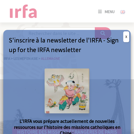
SE
MENU
CONNE
/
S'INSC
X
S'inscrire à la newsletter de l'IRFA - Sign
SE
up for the IRFA newsletter
CONNE
/ S'INSC
IRFA
>
LES MEP EN ASIE
>
ALLEMAGNE
FE
L’IRFA vous prépare actuellement de nouvelles
ressources sur l’histoire des missions catholiques en
HISTOIRE DES MISSIONS ÉTRANGÈRES DE PARIS
Chine :