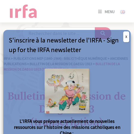
SE
MENU
CONNE
/
S'INSC
X
S'inscrire à la newsletter de l'IRFA - Sign
SE
up for the IRFA newsletter
CONNE
/ S'INSC
IRFA
>
PUBLICATIONS MEP (1840-1964) : BIBLIOTHÈQUE NUMÉRIQUE
>
ANCIENNES
PUBLICATIONS
>
BULLETIN DE LA MISSION DE DAEGU 1913
>
BULLETIN DE LA
MISSION DE DAEGU 1913 (TRANSCRIPTION)
FE
Bulletin de la mission de
Daegu 1913
(transcription)
L’IRFA vous prépare actuellement de nouvelles
ressources sur l’histoire des missions catholiques en
Chine :