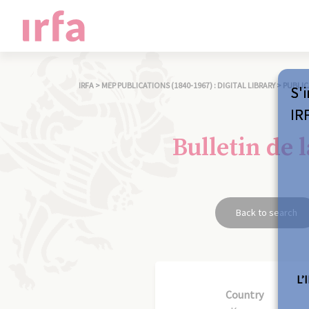
IRFA
>
MEP PUBLICATIONS (1840-1967) : DIGITAL LIBRARY
>
PUBLIC
S'i
IR
Bulletin de 
Back to search
L’
Country