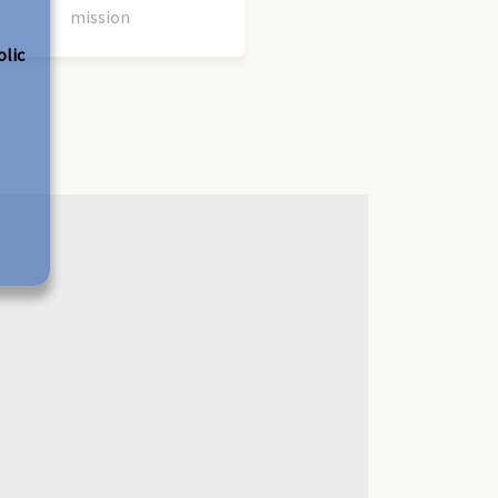
mission
olic