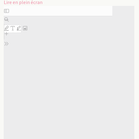
Lire en plein écran
Aller
au
contenu
PDF