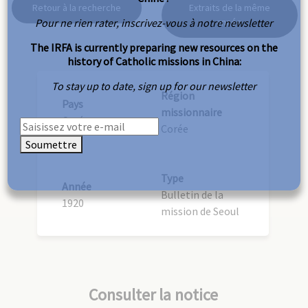
Retour à la recherche
Extraits de la même
Pour ne rien rater, inscrivez-vous à notre newsletter
année
The IRFA is currently preparing new resources on the
history of Catholic missions in China:
To stay up to date, sign up for our newsletter
Région
Pays
missionnaire
Corée
Corée
Soumettre
Type
Année
Bulletin de la
1920
mission de Seoul
Consulter la notice