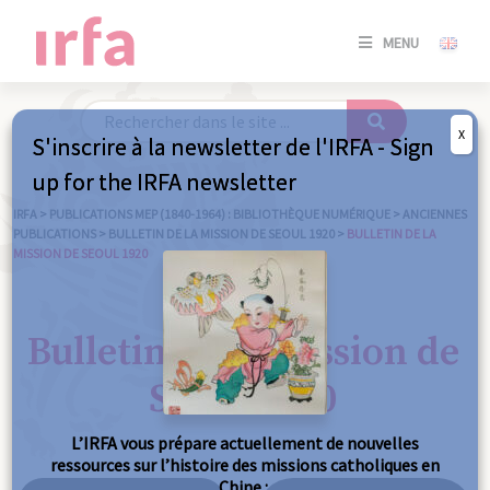
SE
MENU
CONNE
/
S'INSC
X
S'inscrire à la newsletter de l'IRFA - Sign
SE
up for the IRFA newsletter
CONNE
/ S'INSC
IRFA
>
PUBLICATIONS MEP (1840-1964) : BIBLIOTHÈQUE NUMÉRIQUE
>
ANCIENNES
PUBLICATIONS
>
BULLETIN DE LA MISSION DE SEOUL 1920
>
BULLETIN DE LA
MISSION DE SEOUL 1920
FE
Bulletin de la mission de
Seoul 1920
L’IRFA vous prépare actuellement de nouvelles
ressources sur l’histoire des missions catholiques en
Chine :