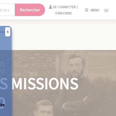
SE
SE CONNECTER /
Rechercher
MENU
CONNECT
S'INSCRIRE
/
S'INSCRIR
X
1950
FERM
ES MISSIONS
0
ire