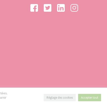
étées.
urnir
Réglage des cookies
Accepter tout