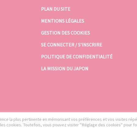
PLAN DU SITE
MENTIONS LÉGALES
GESTION DES COOKIES
SE CONNECTER / S’INSCRIRE
POLITIQUE DE CONFIDENTIALITÉ
LA MISSION DU JAPON
rience la plus pertinente en mémorisant vos préférences et vos visites rép
S les cookies. Toutefois, vous pouvez visiter "Réglage des cookies" pour fo