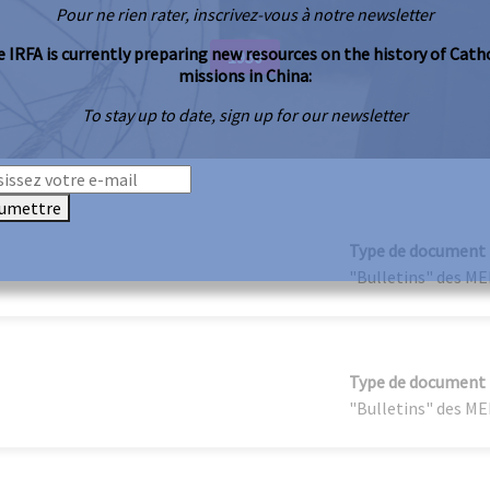
Pour ne rien rater, inscrivez-vous à notre newsletter
 IRFA is currently preparing new resources on the history of Cath
1950
missions in China:
To stay up to date, sign up for our newsletter
umettre
Type de document
"Bulletins" des M
Type de document
"Bulletins" des M