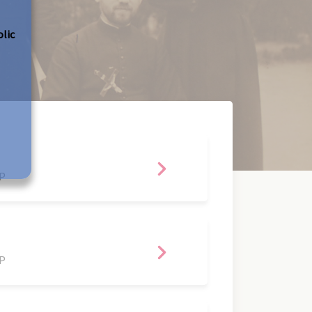
olic
EP
EP