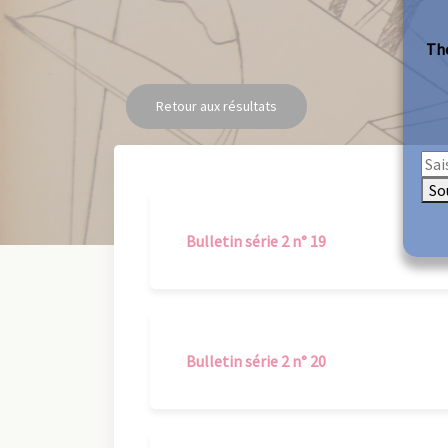
The
Retour aux résultats
So
Bulletin série 2 n° 19
Bulletin série 2 n° 20