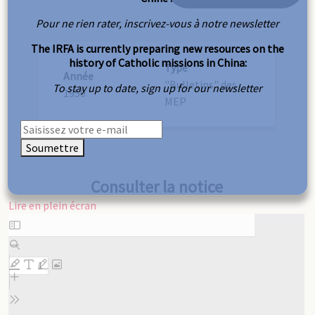
Pour ne rien rater, inscrivez-vous à notre newsletter
The IRFA is currently preparing new resources on the
history of Catholic missions in China:
Type
Année
"Bulletins" des
To stay up to date, sign up for our newsletter
1950
MEP
Soumettre
Consulter la notice
Lire en plein écran
Aller
au
contenu
PDF