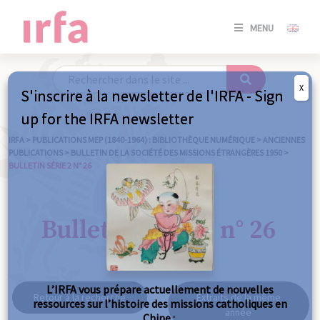
SE
MENU
CONNE
/
S'INSC
X
S'inscrire à la newsletter de l'IRFA - Sign
SE
up for the IRFA newsletter
CONNE
/ S'INSC
IRFA
>
PUBLICATIONS MEP (1840-1964) : BIBLIOTHÈQUE NUMÉRIQUE
>
ANCIENNES
PUBLICATIONS
>
BULLETIN DE LA SOCIÉTÉ DES MISSIONS ÉTRANGÈRES 1950
>
BULLETIN SÉRIE 2 N° 26
FE
Bulletin série 2 n° 26
L’IRFA vous prépare actuellement de nouvelles
Retour à la recherche
Extraits de la même
ressources sur l’histoire des missions catholiques en
année
Chine :