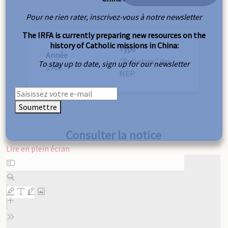
Pour ne rien rater, inscrivez-vous à notre newsletter
The IRFA is currently preparing new resources on the
history of Catholic missions in China:
Type
Année
"Bulletins" des
To stay up to date, sign up for our newsletter
1960
MEP
Soumettre
Consulter la notice
Lire en plein écran
Aller
au
contenu
PDF