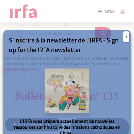
SE
MENU
CONNE
/
S'INSC
X
S'inscrire à la newsletter de l'IRFA - Sign
SE
up for the IRFA newsletter
CONNE
/ S'INSC
IRFA
>
PUBLICATIONS MEP (1840-1964) : BIBLIOTHÈQUE NUMÉRIQUE
>
ANCIENNES
PUBLICATIONS
>
BULLETIN DE LA SOCIÉTÉ DES MISSIONS ÉTRANGÈRES 1960
>
BULLETIN SÉRIE 2 N° 135
FE
Bulletin série 2 n° 135
L’IRFA vous prépare actuellement de nouvelles
Retour à la recherche
Extraits de la même
ressources sur l’histoire des missions catholiques en
année
Chine :