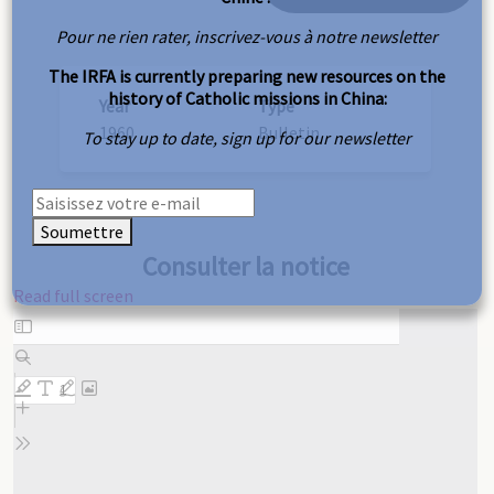
Pour ne rien rater, inscrivez-vous à notre newsletter
The IRFA is currently preparing new resources on the
history of Catholic missions in China:
Year
Type
1960
Bulletin
To stay up to date, sign up for our newsletter
Soumettre
Consulter la notice
Read full screen
Skip
to
PDF
content