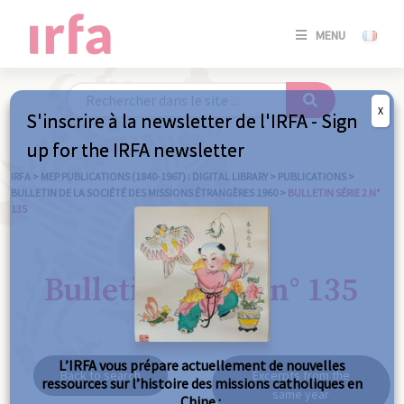
SE
MENU
CONNE
/
S'INSC
X
S'inscrire à la newsletter de l'IRFA - Sign
SE
up for the IRFA newsletter
CONNE
/ S'INSC
IRFA
>
MEP PUBLICATIONS (1840-1967) : DIGITAL LIBRARY
>
PUBLICATIONS
>
BULLETIN DE LA SOCIÉTÉ DES MISSIONS ÉTRANGÈRES 1960
>
BULLETIN SÉRIE 2 N°
135
C
Bulletin série 2 n° 135
L’IRFA vous prépare actuellement de nouvelles
Back to search
Excerpts from the
ressources sur l’histoire des missions catholiques en
same year
Chine :