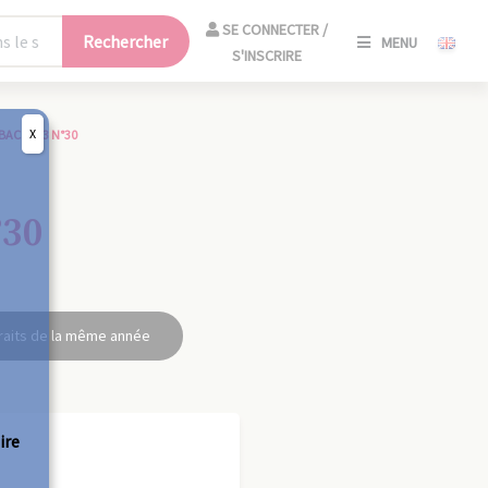
SE
SE CONNECTER /
Rechercher
MENU
CONNECT
S'INSCRIRE
/
S'INSCRIR
X
BAC 1923 N°30
FERM
°30
raits de la même année
ire