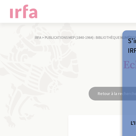
IRFA
>
PUBLICATIONS MEP (1840-1964) : BIBLIOTHÈQUE NUMÉRIQ
S'i
IR
Ec
Retour à la recherch
L’