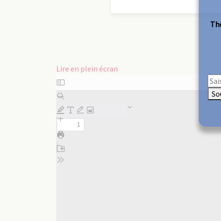
The
Lire en plein écran
Aller
au
So
contenu
PDF