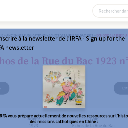
UE
>
ANCIENNES PUBLICATIONS
>
ECHOS DE LA RUE DU BAC 1923
>
ECHOS DE LA RUE DU 
nscrire à la newsletter de l'IRFA - Sign up for the
FA newsletter
hos de la Rue du Bac 1923 n
e
Ext
IRFA vous prépare actuellement de nouvelles ressources sur l’histo
Année
Type
des missions catholiques en Chine :
1923
Echos de la Rue du Bac