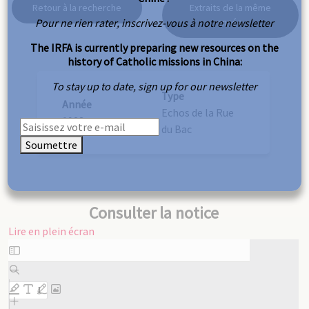
Retour à la recherche
Extraits de la même
Pour ne rien rater, inscrivez-vous à notre newsletter
année
The IRFA is currently preparing new resources on the
history of Catholic missions in China:
To stay up to date, sign up for our newsletter
Type
Année
Echos de la Rue
1923
du Bac
Soumettre
Consulter la notice
Lire en plein écran
Aller
au
contenu
PDF