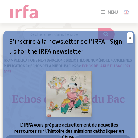
SE
MENU
CONNE
/
S'INSC
X
S'inscrire à la newsletter de l'IRFA - Sign
SE
up for the IRFA newsletter
CONNE
/ S'INSC
IRFA
>
PUBLICATIONS MEP (1840-1964) : BIBLIOTHÈQUE NUMÉRIQUE
>
ANCIENNES
PUBLICATIONS
>
ECHOS DE LA RUE DU BAC 1923
>
ECHOS DE LA RUE DU BAC 1923
N°43
FE
Echos de la Rue du Bac
1923 n°43
L’IRFA vous prépare actuellement de nouvelles
ressources sur l’histoire des missions catholiques en
Chine :