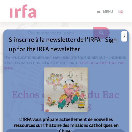
SE
MENU
CONNE
/
S'INSC
X
S'inscrire à la newsletter de l'IRFA - Sign
SE
up for the IRFA newsletter
CONNE
/ S'INSC
IRFA
>
PUBLICATIONS MEP (1840-1964) : BIBLIOTHÈQUE NUMÉRIQUE
>
ANCIENNES
PUBLICATIONS
>
ECHOS DE LA RUE DU BAC 1946
>
ECHOS DE LA RUE DU BAC 1946
N°448
FE
Echos de la Rue du Bac
1946 n°448
L’IRFA vous prépare actuellement de nouvelles
ressources sur l’histoire des missions catholiques en
Chine :