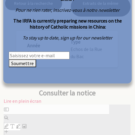
Retour à la recherche
Extraits de la même
Pour ne rien rater, inscrivez-vous à notre newsletter
année
The IRFA is currently preparing new resources on the
history of Catholic missions in China:
To stay up to date, sign up for our newsletter
Type
Année
Echos de la Rue
1946
du Bac
Soumettre
Consulter la notice
Lire en plein écran
Aller
au
contenu
PDF