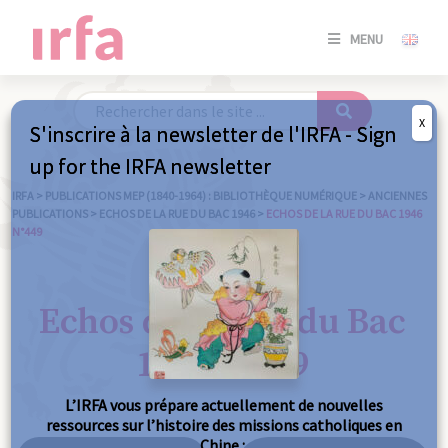
SE
MENU
CONNE
/
S'INSC
X
S'inscrire à la newsletter de l'IRFA - Sign
SE
up for the IRFA newsletter
CONNE
/ S'INSC
IRFA
>
PUBLICATIONS MEP (1840-1964) : BIBLIOTHÈQUE NUMÉRIQUE
>
ANCIENNES
PUBLICATIONS
>
ECHOS DE LA RUE DU BAC 1946
>
ECHOS DE LA RUE DU BAC 1946
N°449
FE
Echos de la Rue du Bac
1946 n°449
L’IRFA vous prépare actuellement de nouvelles
ressources sur l’histoire des missions catholiques en
Chine :