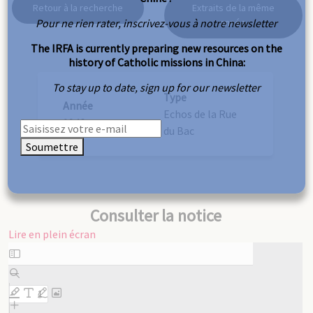
Retour à la recherche
Extraits de la même
Pour ne rien rater, inscrivez-vous à notre newsletter
année
The IRFA is currently preparing new resources on the
history of Catholic missions in China:
To stay up to date, sign up for our newsletter
Type
Année
Echos de la Rue
1946
du Bac
Soumettre
Consulter la notice
Lire en plein écran
Aller
au
contenu
PDF