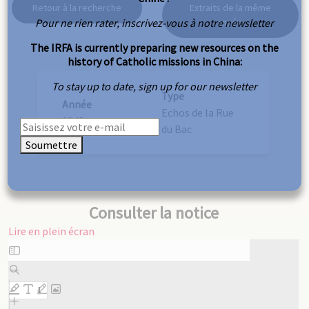
Retour à la recherche
Extraits de la même
Pour ne rien rater, inscrivez-vous à notre newsletter
année
The IRFA is currently preparing new resources on the
history of Catholic missions in China:
To stay up to date, sign up for our newsletter
Type
Année
Echos de la Rue
1948
du Bac
Soumettre
Consulter la notice
Lire en plein écran
Aller
au
contenu
PDF