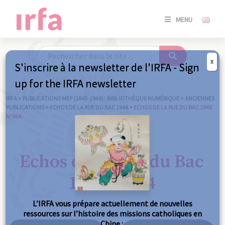
SE
MENU
CONNE
/
S'INSC
X
S'inscrire à la newsletter de l'IRFA - Sign
SE
up for the IRFA newsletter
CONNE
/ S'INSC
IRFA
>
PUBLICATIONS MEP (1840-1964) : BIBLIOTHÈQUE NUMÉRIQUE
>
ANCIENNES
PUBLICATIONS
>
ECHOS DE LA RUE DU BAC 1948
>
ECHOS DE LA RUE DU BAC 1948
N°464
FE
Echos de la Rue du Bac
1948 n°464
L’IRFA vous prépare actuellement de nouvelles
ressources sur l’histoire des missions catholiques en
Chine :