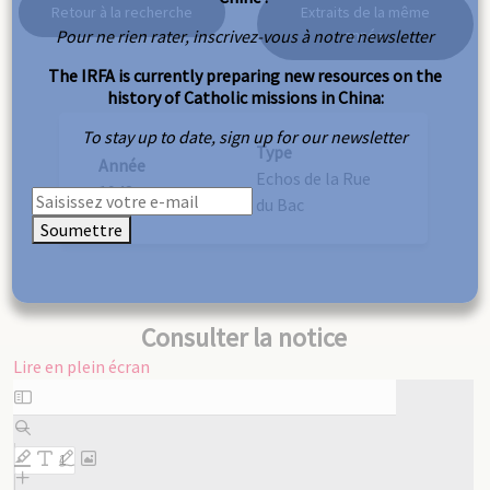
Retour à la recherche
Extraits de la même
Pour ne rien rater, inscrivez-vous à notre newsletter
année
The IRFA is currently preparing new resources on the
history of Catholic missions in China:
To stay up to date, sign up for our newsletter
Type
Année
Echos de la Rue
1948
du Bac
Soumettre
Consulter la notice
Lire en plein écran
Aller
au
contenu
PDF