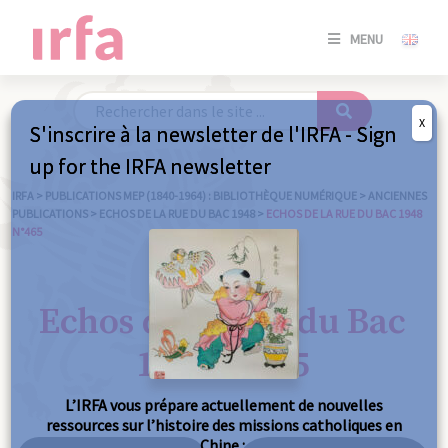
SE
MENU
CONNE
/
S'INSC
X
S'inscrire à la newsletter de l'IRFA - Sign
SE
up for the IRFA newsletter
CONNE
/ S'INSC
IRFA
>
PUBLICATIONS MEP (1840-1964) : BIBLIOTHÈQUE NUMÉRIQUE
>
ANCIENNES
PUBLICATIONS
>
ECHOS DE LA RUE DU BAC 1948
>
ECHOS DE LA RUE DU BAC 1948
N°465
FE
Echos de la Rue du Bac
1948 n°465
L’IRFA vous prépare actuellement de nouvelles
ressources sur l’histoire des missions catholiques en
Chine :