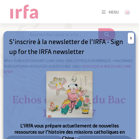
SE
MENU
CONNE
/
S'INSC
X
S'inscrire à la newsletter de l'IRFA - Sign
SE
up for the IRFA newsletter
CONNE
/ S'INSC
IRFA
>
PUBLICATIONS MEP (1840-1964) : BIBLIOTHÈQUE NUMÉRIQUE
>
ANCIENNES
PUBLICATIONS
>
ECHOS DE LA RUE DU BAC 1960
>
ECHOS DE LA RUE DU BAC 1960
N°677
FE
Echos de la Rue du Bac
1960 n°677
L’IRFA vous prépare actuellement de nouvelles
ressources sur l’histoire des missions catholiques en
Chine :