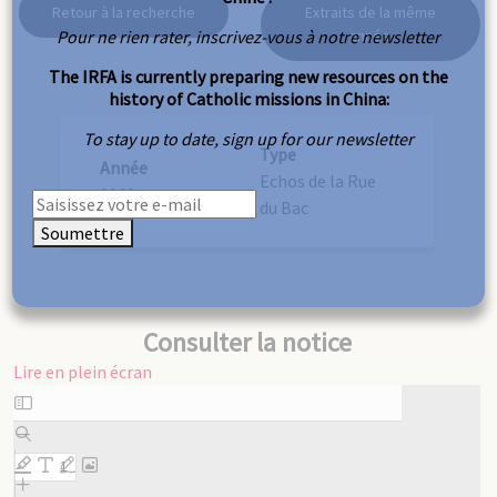
Retour à la recherche
Extraits de la même
Pour ne rien rater, inscrivez-vous à notre newsletter
année
The IRFA is currently preparing new resources on the
history of Catholic missions in China:
To stay up to date, sign up for our newsletter
Type
Année
Echos de la Rue
1960
du Bac
Soumettre
Consulter la notice
Lire en plein écran
Aller
au
contenu
PDF