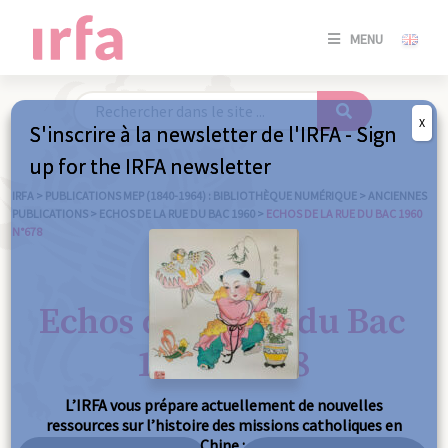
SE
MENU
CONNE
/
S'INSC
X
S'inscrire à la newsletter de l'IRFA - Sign
SE
up for the IRFA newsletter
CONNE
/ S'INSC
IRFA
>
PUBLICATIONS MEP (1840-1964) : BIBLIOTHÈQUE NUMÉRIQUE
>
ANCIENNES
PUBLICATIONS
>
ECHOS DE LA RUE DU BAC 1960
>
ECHOS DE LA RUE DU BAC 1960
N°678
FE
Echos de la Rue du Bac
1960 n°678
L’IRFA vous prépare actuellement de nouvelles
ressources sur l’histoire des missions catholiques en
Chine :