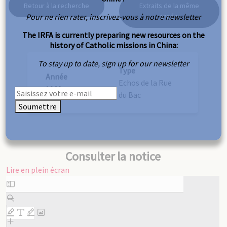
Retour à la recherche
Extraits de la même
Pour ne rien rater, inscrivez-vous à notre newsletter
année
The IRFA is currently preparing new resources on the
history of Catholic missions in China:
To stay up to date, sign up for our newsletter
Type
Année
Echos de la Rue
1960
du Bac
Soumettre
Consulter la notice
Lire en plein écran
Aller
au
contenu
PDF