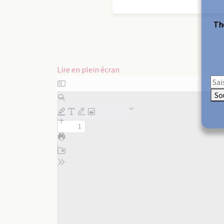
The
Lire en plein écran
Aller
au
So
contenu
PDF