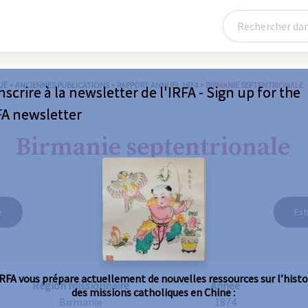
UE
>
ANCIENNES PUBLICATIONS
>
RAPPORT ANNUEL 1874
>
BIRMANIE SEPTENTRIONALE
nscrire à la newsletter de l'IRFA - Sign up for the
FA newsletter
Birmanie septentrionale
e
Ext
IRFA vous prépare actuellement de nouvelles ressources sur l’histo
Région missionnaire
Année
des missions catholiques en Chine :
Birmanie
1874