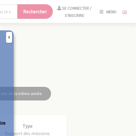
SE
SE CONNECTER /
Rechercher
MENU
CONNECT
S'INSCRIRE
/
S'INSCRIR
X
FERM
raits de la même année
ire
Type
Rapport des missions