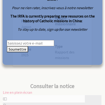
Pour ne rien rater, inscrivez-vous à notre newsletter
The IRFA is currently preparing new resources on the
Région
history of Catholic missions in China:
Pays
missionnaire
Japon
To stay up to date, sign up for our newsletter
Japon (Nord)
Type
Soumettre
Année
Rapport des
1915
missions
Consulter la notice
Lire en plein écran
Aller
au