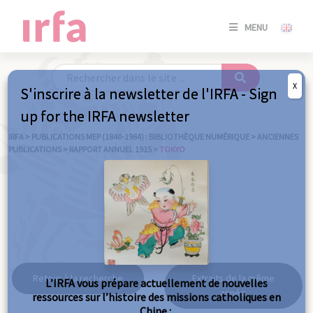
SE
MENU
CONNE
/
S'INSC
X
S'inscrire à la newsletter de l'IRFA - Sign
SE
up for the IRFA newsletter
CONNE
/ S'INSC
IRFA
>
PUBLICATIONS MEP (1840-1964) : BIBLIOTHÈQUE NUMÉRIQUE
>
ANCIENNES
PUBLICATIONS
>
RAPPORT ANNUEL 1915
>
TOKYO
FE
Tokyo
Retour à la recherche
Extraits de la même
L’IRFA vous prépare actuellement de nouvelles
année
ressources sur l’histoire des missions catholiques en
Chine :