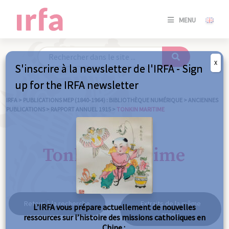
SE
MENU
CONNE
/
S'INSC
X
S'inscrire à la newsletter de l'IRFA - Sign
SE
up for the IRFA newsletter
CONNE
/ S'INSC
IRFA
>
PUBLICATIONS MEP (1840-1964) : BIBLIOTHÈQUE NUMÉRIQUE
>
ANCIENNES
PUBLICATIONS
>
RAPPORT ANNUEL 1915
>
TONKIN MARITIME
FE
Tonkin maritime
Retour à la recherche
Extraits de la même
L’IRFA vous prépare actuellement de nouvelles
année
ressources sur l’histoire des missions catholiques en
Chine :