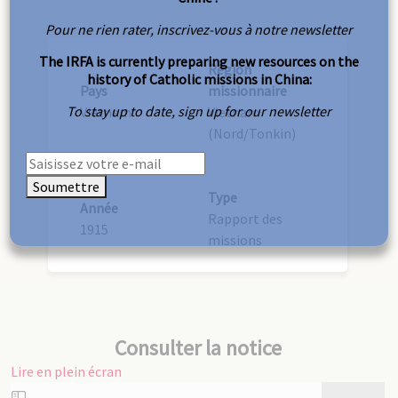
Pour ne rien rater, inscrivez-vous à notre newsletter
The IRFA is currently preparing new resources on the
Région
history of Catholic missions in China:
Pays
missionnaire
To stay up to date, sign up for our newsletter
Vietnam
Vietnam
(Nord/Tonkin)
Soumettre
Type
Année
Rapport des
1915
missions
Consulter la notice
Lire en plein écran
Aller