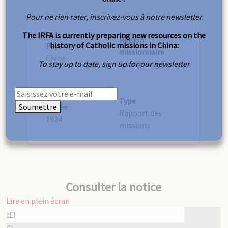
Pour ne rien rater, inscrivez-vous à notre newsletter
The IRFA is currently preparing new resources on the
Région
history of Catholic missions in China:
Pays
missionnaire
Chine
To stay up to date, sign up for our newsletter
Guangdong
Type
Soumettre
Année
Rapport des
1924
missions
Consulter la notice
Lire en plein écran
Aller
au