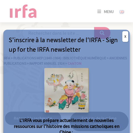
SE
MENU
CONNE
/
S'INSC
X
S'inscrire à la newsletter de l'IRFA - Sign
SE
up for the IRFA newsletter
CONNE
/ S'INSC
IRFA
>
PUBLICATIONS MEP (1840-1964) : BIBLIOTHÈQUE NUMÉRIQUE
>
ANCIENNES
PUBLICATIONS
>
RAPPORT ANNUEL 1924
>
CANTON
FE
Canton
Retour à la recherche
Extraits de la même
L’IRFA vous prépare actuellement de nouvelles
année
ressources sur l’histoire des missions catholiques en
Chine :