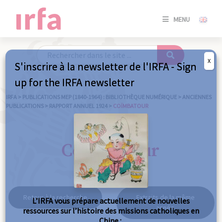
SE
MENU
CONNE
/
S'INSC
X
S'inscrire à la newsletter de l'IRFA - Sign
SE
up for the IRFA newsletter
CONNE
/ S'INSC
IRFA
>
PUBLICATIONS MEP (1840-1964) : BIBLIOTHÈQUE NUMÉRIQUE
>
ANCIENNES
PUBLICATIONS
>
RAPPORT ANNUEL 1924
>
COÏMBATOUR
FE
Coïmbatour
Retour à la recherche
Extraits de la même
L’IRFA vous prépare actuellement de nouvelles
année
ressources sur l’histoire des missions catholiques en
Chine :