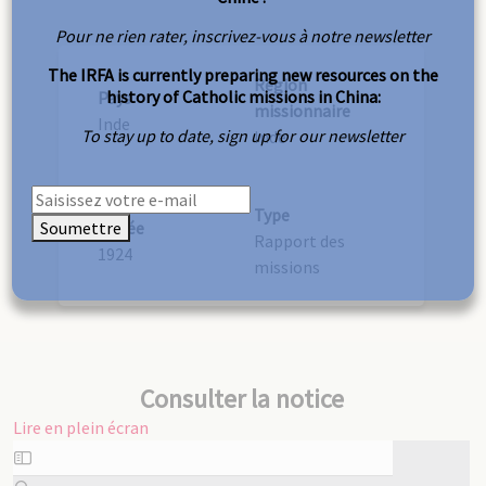
Pour ne rien rater, inscrivez-vous à notre newsletter
The IRFA is currently preparing new resources on the
Région
history of Catholic missions in China:
Pays
missionnaire
Inde
To stay up to date, sign up for our newsletter
Inde
Type
Soumettre
Année
Rapport des
1924
missions
Consulter la notice
Lire en plein écran
Aller
au