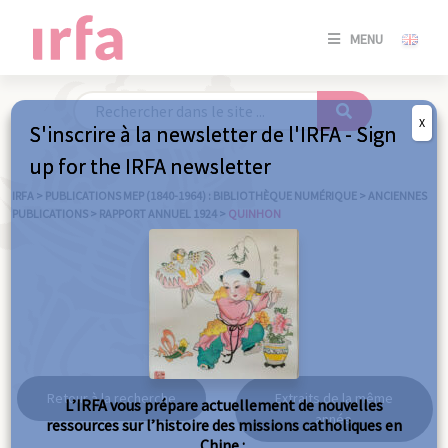
SE
MENU
CONNE
/
S'INSC
X
S'inscrire à la newsletter de l'IRFA - Sign
SE
up for the IRFA newsletter
CONNE
/ S'INSC
IRFA
>
PUBLICATIONS MEP (1840-1964) : BIBLIOTHÈQUE NUMÉRIQUE
>
ANCIENNES
PUBLICATIONS
>
RAPPORT ANNUEL 1924
>
QUINHON
FE
Quinhon
Retour à la recherche
Extraits de la même
L’IRFA vous prépare actuellement de nouvelles
année
ressources sur l’histoire des missions catholiques en
Chine :