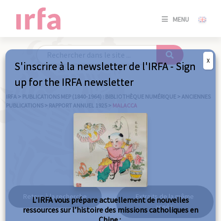
SE
MENU
CONNE
/
S'INSC
X
S'inscrire à la newsletter de l'IRFA - Sign
SE
up for the IRFA newsletter
CONNE
/ S'INSC
IRFA
>
PUBLICATIONS MEP (1840-1964) : BIBLIOTHÈQUE NUMÉRIQUE
>
ANCIENNES
PUBLICATIONS
>
RAPPORT ANNUEL 1925
>
MALACCA
FE
Malacca
Retour à la recherche
Extraits de la même
L’IRFA vous prépare actuellement de nouvelles
année
ressources sur l’histoire des missions catholiques en
Chine :