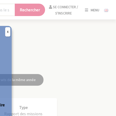
SE
SE CONNECTER /
Rechercher
MENU
CONNECT
S'INSCRIRE
/
S'INSCRIR
X
FERM
raits de la même année
ire
Type
Rapport des missions