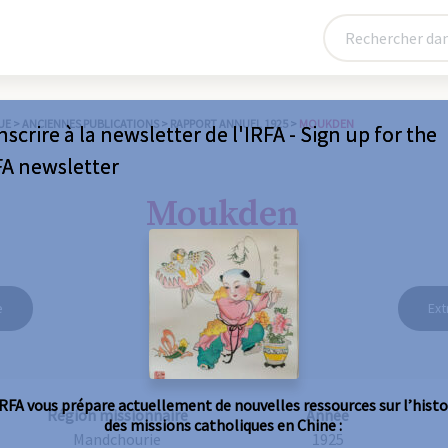
UE
>
ANCIENNES PUBLICATIONS
>
RAPPORT ANNUEL 1925
>
MOUKDEN
nscrire à la newsletter de l'IRFA - Sign up for the
FA newsletter
Moukden
e
Ext
IRFA vous prépare actuellement de nouvelles ressources sur l’histo
Région missionnaire
Année
des missions catholiques en Chine :
Mandchourie
1925