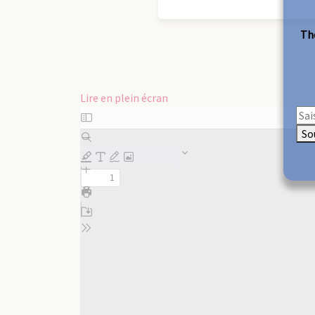
The
Lire en plein écran
Aller
au
So
contenu
PDF