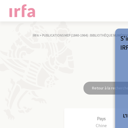
IRFA
>
PUBLICATIONS MEP (1840-1964) : BIBLIOTHÈQUE NUMÉRIQ
S'i
IR
Retour à la recherch
L’
Pays
Chine