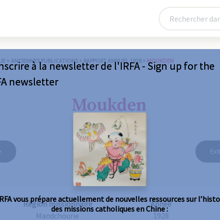
UE
>
ANCIENNES PUBLICATIONS
>
RAPPORT ANNUEL 1928
>
MOUKDEN
nscrire à la newsletter de l'IRFA - Sign up for the
FA newsletter
Moukden
e
Ext
IRFA vous prépare actuellement de nouvelles ressources sur l’histo
Région missionnaire
Année
des missions catholiques en Chine :
Mandchourie
1928