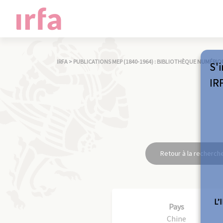
IRFA
>
PUBLICATIONS MEP (1840-1964) : BIBLIOTHÈQUE NUMÉRIQ
S'i
IR
Retour à la recherch
L’
Pays
Chine