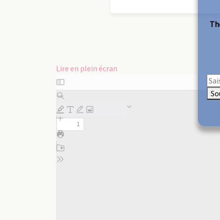
The
Lire en plein écran
Aller
au
So
contenu
PDF