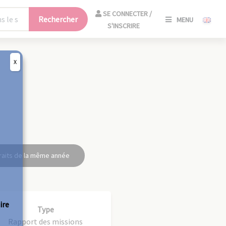
SE
SE CONNECTER /
Rechercher
MENU
CONNECT
S'INSCRIRE
/
S'INSCRIR
X
FERM
raits de la même année
ire
Type
Rapport des missions